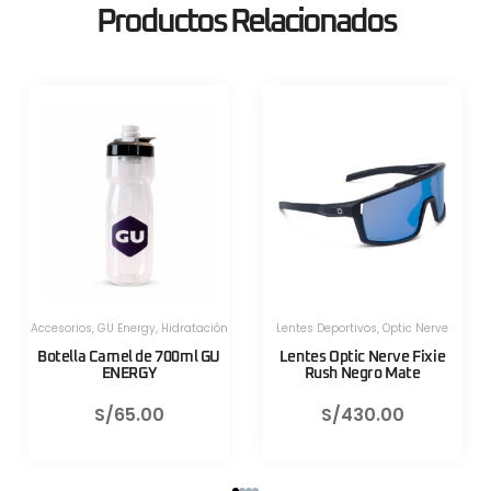
Productos Relacionados
Herramientas
,
Herramientas
,
Herramientas Portatiles
,
Lezyne
Herramientas Portatiles
,
Lezyne
Válvula CNC TLR Valve pro
Válvula CNC TLR Valve pro
80mm Azul Lezyne
80mm Rojo Lezyne
S/
130.00
S/
130.00