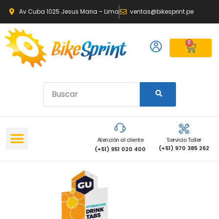
Av Cuba 1025 Jesus Maria – Lima
ventas@bikesprint.pe
0
Atención al cliente
Servicio Taller
(+51) 970 385 262
(+51) 951 020 400