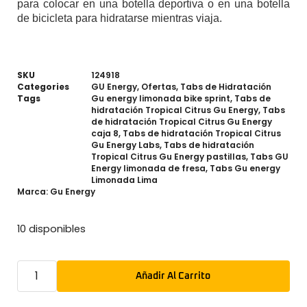
para colocar en una botella deportiva o en una botella
de bicicleta para hidratarse mientras viaja.
SKU
124918
Categories
GU Energy
,
Ofertas
,
Tabs de Hidratación
Tags
Gu energy limonada bike sprint
,
Tabs de
hidratación Tropical Citrus Gu Energy
,
Tabs
de hidratación Tropical Citrus Gu Energy
caja 8
,
Tabs de hidratación Tropical Citrus
Gu Energy Labs
,
Tabs de hidratación
Tropical Citrus Gu Energy pastillas
,
Tabs GU
Energy limonada de fresa
,
Tabs Gu energy
Limonada Lima
Marca:
Gu Energy
10 disponibles
Añadir Al Carrito