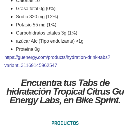
Calorías 10
Grasa total 0g (0%)
Sodio 320 mg (13%)
Potasio 55 mg (1%)
Carbohidratos totales 3g (1%)
azúcar Alc.(Tipo endulzante) <1g
Proteína 0g
https://guenergy.com/products/hydration-drink-tabs?
variant=31169145962547
Encuentra tus Tabs de
hidratación Tropical Citrus Gu
Energy Labs
, en Bike Sprint.
PRODUCTOS