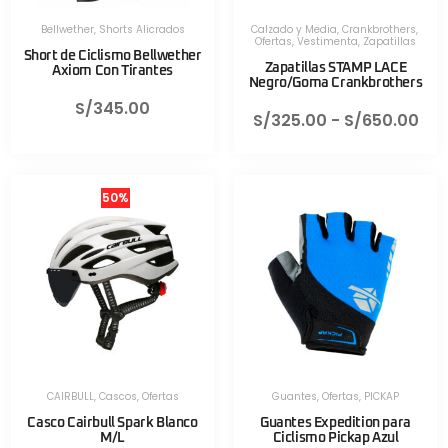
Bellwether
,
Shorts Alicrados
Calzado y Media
,
Crankbrothers
,
Ofertas
,
Vestimenta
,
Zapatillas
Short de Ciclismo Bellwether
Zapatillas STAMP LACE
Axiom Con Tirantes
Negro/Goma Crankbrothers
S/
345.00
S/
325.00
-
S/
650.00
50%
CAIRBULL
,
Cascos
,
Ofertas
Guantes
,
Ofertas
,
PICKAP
Casco Cairbull Spark Blanco
Guantes Expedition para
M/L
Ciclismo Pickap Azul