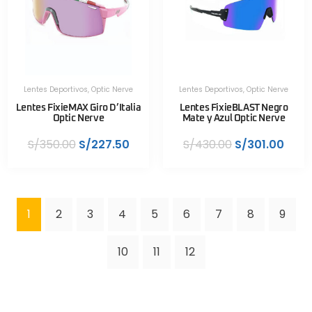
Lentes Deportivos
,
Optic Nerve
Lentes Deportivos
,
Optic Nerve
Lentes FixieMAX Giro D’Italia
Lentes FixieBLAST Negro
Optic Nerve
Mate y Azul Optic Nerve
S/
350.00
S/
227.50
S/
430.00
S/
301.00
1
2
3
4
5
6
7
8
9
10
11
12