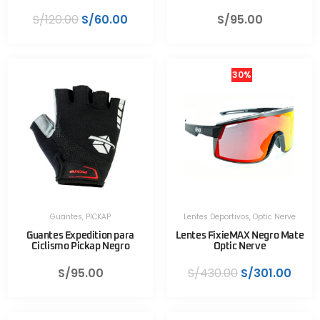
S/
120.00
S/
60.00
S/
95.00
30%
Guantes
,
PICKAP
Lentes Deportivos
,
Optic Nerve
Guantes Expedition para
Lentes FixieMAX Negro Mate
Ciclismo Pickap Negro
Optic Nerve
S/
95.00
S/
430.00
S/
301.00