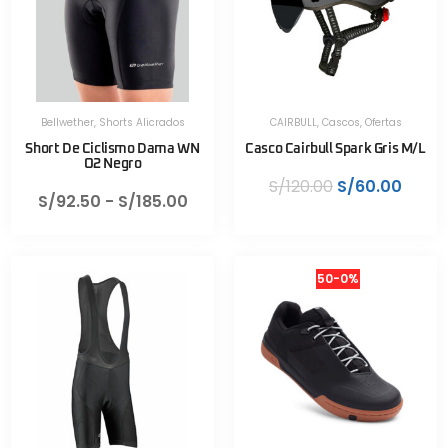
Bellwether
,
Shorts Alicrados
CAIRBULL
,
Cascos
,
Ofertas
Short De Ciclismo Dama WN
Casco Cairbull Spark Gris M/L
O2 Negro
S/
120.00
S/
60.00
S/
92.50
-
S/
185.00
50-0%