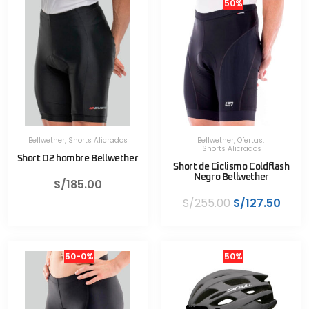
50%
Bellwether
,
Shorts Alicrados
Bellwether
,
Ofertas
,
Shorts Alicrados
Short O2 hombre Bellwether
Short de Ciclismo Coldflash
Negro Bellwether
S/
185.00
S/
255.00
S/
127.50
50-0%
50%