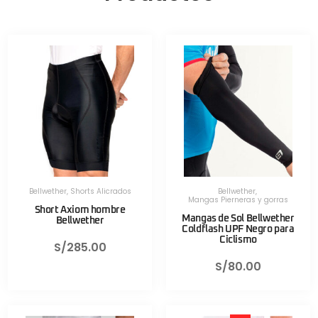
Bellwether
,
Shorts Alicrados
Bellwether
,
Mangas Pierneras y gorras
Short Axiom hombre
Mangas de Sol Bellwether
Bellwether
Coldflash UPF Negro para
Ciclismo
S/
285.00
S/
80.00