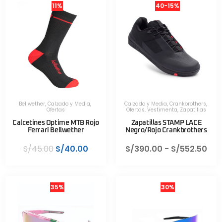
11%
40-15%
Bellwether
,
Calzado y Media
,
Calzado y Media
,
Crankbrothers
,
Ofertas
Ofertas
,
Vestimenta
,
Zapatillas
Calcetines Optime MTB Rojo
Zapatillas STAMP LACE
Ferrari Bellwether
Negro/Rojo Crankbrothers
S/
45.00
S/
40.00
S/
390.00
-
S/
552.50
35%
30%