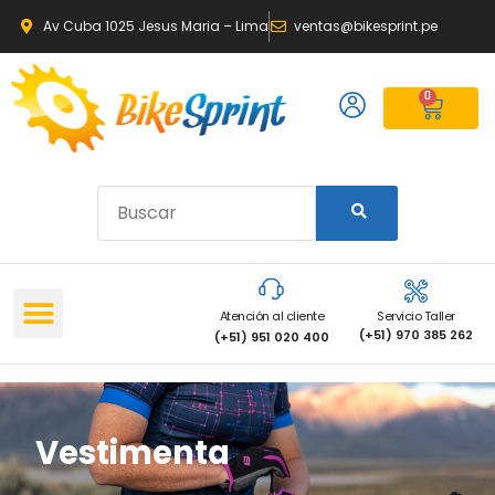
Av Cuba 1025 Jesus Maria – Lima
ventas@bikesprint.pe
0
Atención al cliente
Servicio Taller
(+51) 970 385 262
(+51) 951 020 400
Vestimenta