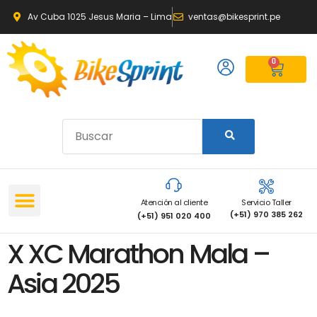
Av Cuba 1025 Jesus Maria – Lima
ventas@bikesprint.pe
0
Atención al cliente
Servicio Taller
(+51) 970 385 262
(+51) 951 020 400
X XC Marathon Mala –
Asia 2025