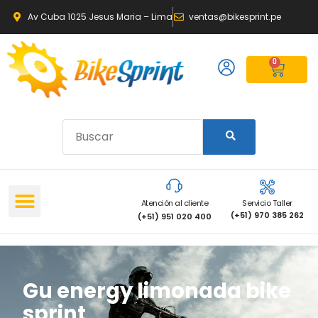
Av Cuba 1025 Jesus Maria – Lima
ventas@bikesprint.pe
0
Atención al cliente
Servicio Taller
(+51) 970 385 262
(+51) 951 020 400
Gu energy limonada bike
sprint