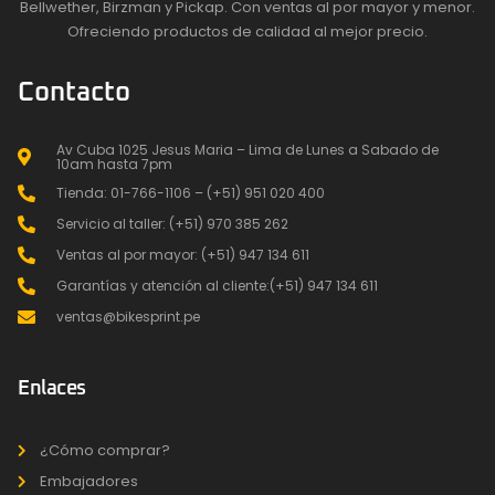
Bellwether, Birzman y Pickap. Con ventas al por mayor y menor.
Ofreciendo productos de calidad al mejor precio.
Contacto
Av Cuba 1025 Jesus Maria – Lima de Lunes a Sabado de
10am hasta 7pm
Tienda: 01-766-1106 – (+51) 951 020 400
Servicio al taller: (+51) 970 385 262
Ventas al por mayor: (+51) 947 134 611
Garantías y atención al cliente:(+51) 947 134 611
ventas@bikesprint.pe
Enlaces
¿Cómo comprar?
Embajadores