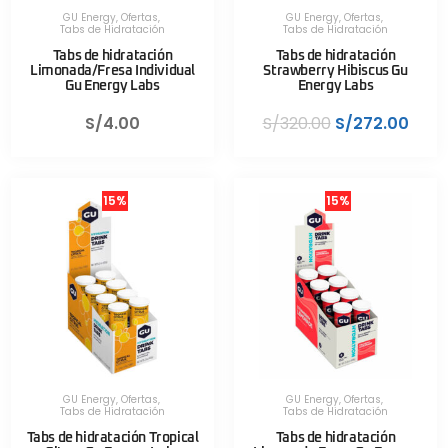
GU Energy
,
Ofertas
,
GU Energy
,
Ofertas
,
Tabs de Hidratación
Tabs de Hidratación
Tabs de hidratación
Tabs de hidratación
Limonada/Fresa Individual
Strawberry Hibiscus Gu
Gu Energy Labs
Energy Labs
S/
4.00
S/
320.00
S/
272.00
15%
15%
GU Energy
,
Ofertas
,
GU Energy
,
Ofertas
,
Tabs de Hidratación
Tabs de Hidratación
Tabs de hidratación Tropical
Tabs de hidratación