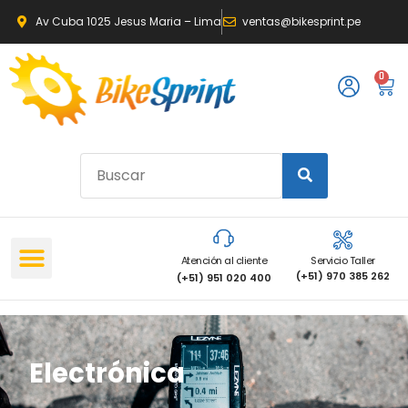
Av Cuba 1025 Jesus Maria – Lima
ventas@bikesprint.pe
0
Atención al cliente
Servicio Taller
(+51) 970 385 262
(+51) 951 020 400
Electrónica