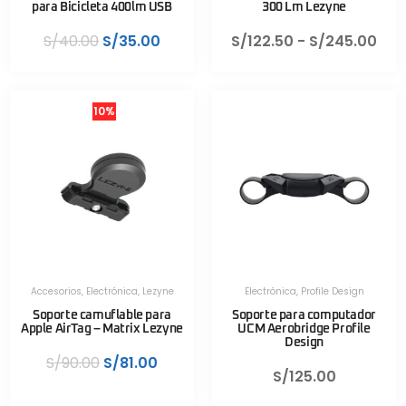
para Bicicleta 400lm USB
300 Lm Lezyne
S/
40.00
S/
35.00
S/
122.50
-
S/
245.00
10%
Accesorios
,
Electrónica
,
Lezyne
Electrónica
,
Profile Design
Soporte camuflable para
Soporte para computador
Apple AirTag – Matrix Lezyne
UCM Aerobridge Profile
Design
S/
90.00
S/
81.00
S/
125.00