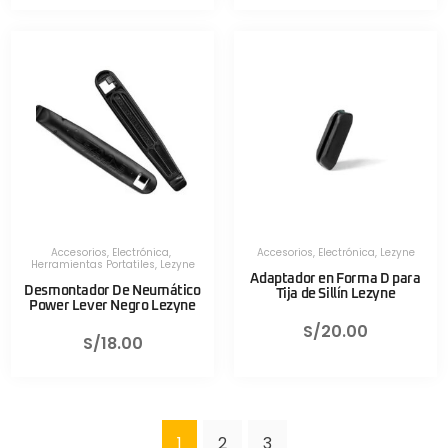
Accesorios
,
Electrónica
,
Accesorios
,
Electrónica
,
Lezyne
Herramientas Portatiles
,
Lezyne
Adaptador en Forma D para
Desmontador De Neumático
Tija de Sillín Lezyne
Power Lever Negro Lezyne
S/
20.00
S/
18.00
1
2
3