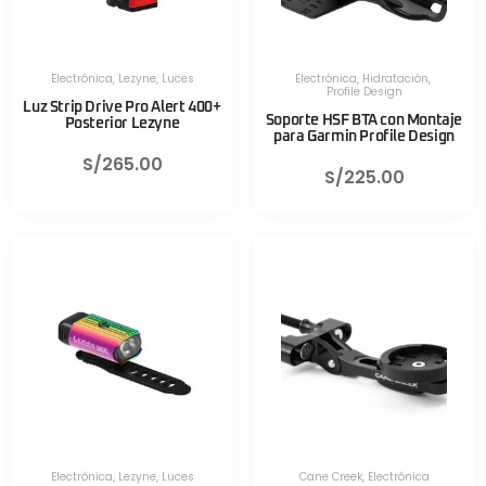
Electrónica
,
Lezyne
,
Luces
Electrónica
,
Hidratación
,
Profile Design
Luz Strip Drive Pro Alert 400+
Soporte HSF BTA con Montaje
Posterior Lezyne
para Garmin Profile Design
S/
265.00
S/
225.00
Electrónica
,
Lezyne
,
Luces
Cane Creek
,
Electrónica