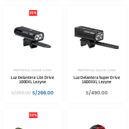
25%
Electrónica
,
Lezyne
,
Luces
Electrónica
,
Lezyne
,
Luces
Luz Delantera Lite Drive
Luz Delantera Super Drive
1000XL Lezyne
1600XXL Lezyne
S/
355.00
S/
266.00
S/
490.00
30%