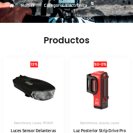
Home
Categoría: Electrónica
Productos
13%
50-0%
Electrónica
,
Luces
,
PICKAP
Electrónica
,
Lezyne
,
Luces
Luces Sensor Delanteras
Luz Posterior Strip Drive Pro