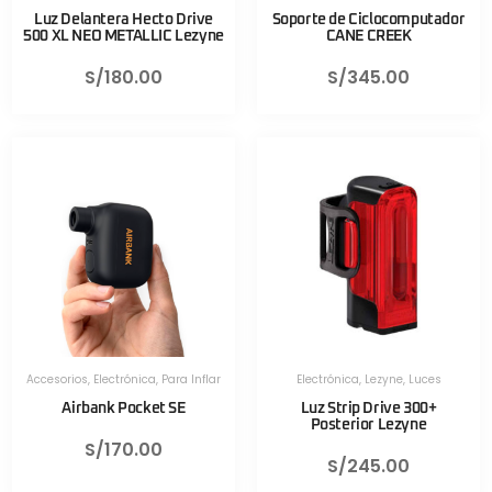
Luz Delantera Hecto Drive
Soporte de Ciclocomputador
500 XL NEO METALLIC Lezyne
CANE CREEK
S/
180.00
S/
345.00
Accesorios
,
Electrónica
,
Para Inflar
Electrónica
,
Lezyne
,
Luces
Airbank Pocket SE
Luz Strip Drive 300+
Posterior Lezyne
S/
170.00
S/
245.00