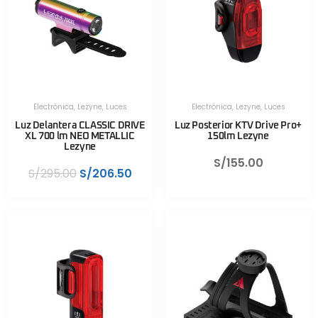
Electrónica
,
Lezyne
,
Luces
Electrónica
,
Lezyne
,
Luces
Luz Delantera CLASSIC DRIVE
Luz Posterior KTV Drive Pro+
XL 700 lm NEO METALLIC
150lm Lezyne
Lezyne
S/
155.00
S/
295.00
S/
206.50