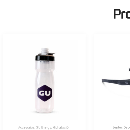
Pr
Lentes Deportivos
,
Optic Nerve
Herramientas
,
Herr