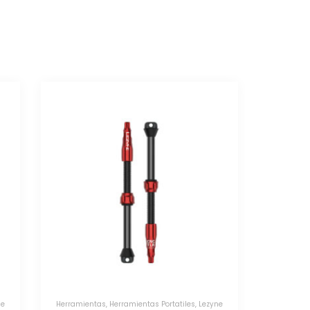
ne
Herramientas
,
Herramientas Portatiles
,
Lezyne