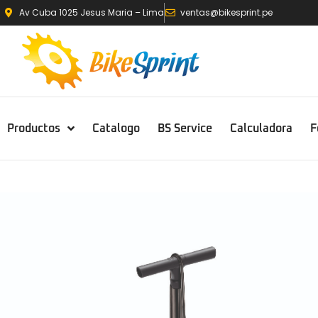
Av Cuba 1025 Jesus Maria – Lima
ventas@bikesprint.pe
Productos
Catalogo
BS Service
Calculadora
F