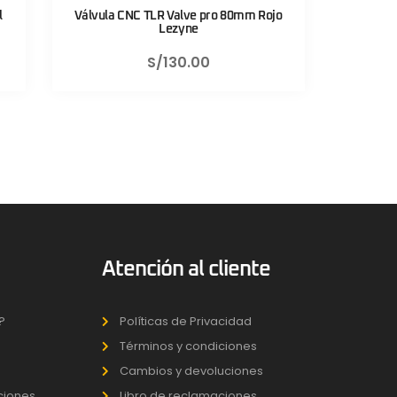
o
Válvula CNC TLR Valve pro 80mm Negro
Sistema d
Lezyne
F
S/
130.00
Atención al cliente
?
Políticas de Privacidad
Términos y condiciones
Cambios y devoluciones
uciones
Libro de reclamaciones