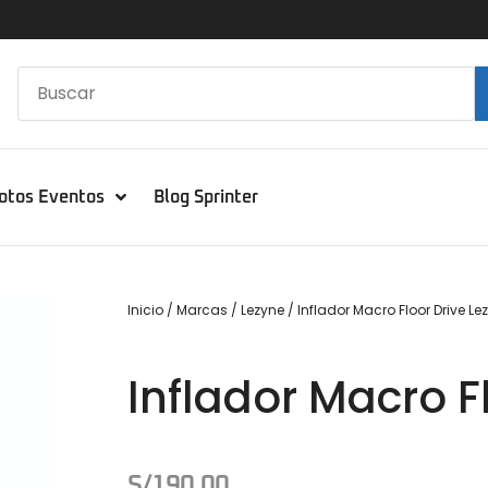
otos Eventos
Blog Sprinter
Inicio
/
Marcas
/
Lezyne
/ Inflador Macro Floor Drive Le
Inflador Macro F
S/
190.00