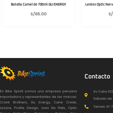
Lentes Optic Nerve Fixie Rush Negro Mate
Válvula CNC TL
S/
430.00
S
Contacto
En Bike Sprint somos una empresa peruana
Av Cuba 102
importadora y representantes de las marcas:
Sabado de 
Crank Brothers, Gu Energy, Cane Creek,
Tienda: 01-7
Lezyne, Profile Design, Joes No Flats, Optic