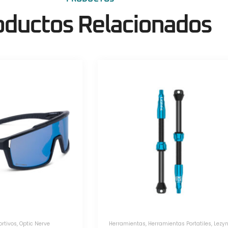
oductos Relacionados
amientas Portatiles
,
Lezyne
Herramientas
,
Herramientas Portatiles
,
Lezy