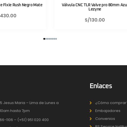
R Valve pro 80mm Azul
Válvula CNC TLR Valve pro 80mm Roj
Lezyne
Lezyne
/
130.00
S/
130.00
Enlaces
5 Jesus Maria – Lima de Lunes a
¿Cómo comprar
10am hasta 7pm
Embajadores
Convenios
66-1106 – (+51) 951 020 400
BS Service Instit