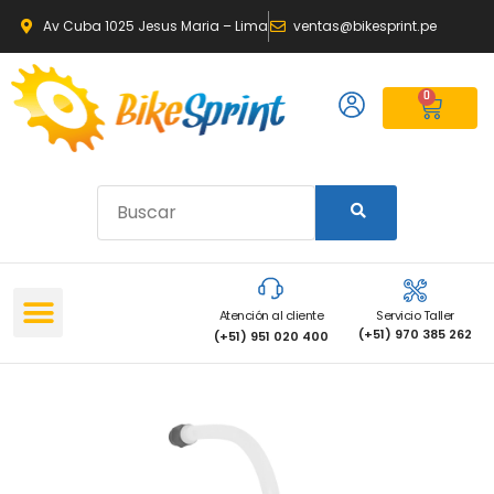
Av Cuba 1025 Jesus Maria – Lima
ventas@bikesprint.pe
0
Atención al cliente
Servicio Taller
(+51) 970 385 262
(+51) 951 020 400