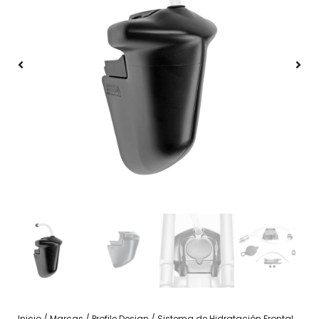
Inicio
/
Marcas
/
Profile Design
/ Sistema de Hidratación Frontal