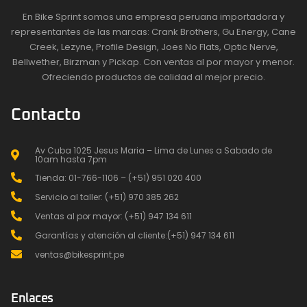
En Bike Sprint somos una empresa peruana importadora y
representantes de las marcas: Crank Brothers, Gu Energy, Cane
Creek, Lezyne, Profile Design, Joes No Flats, Optic Nerve,
Bellwether, Birzman y Pickap. Con ventas al por mayor y menor.
Ofreciendo productos de calidad al mejor precio.
Contacto
Av Cuba 1025 Jesus Maria – Lima de Lunes a Sabado de
10am hasta 7pm
Tienda: 01-766-1106 – (+51) 951 020 400
Servicio al taller: (+51) 970 385 262
Ventas al por mayor: (+51) 947 134 611
Garantías y atención al cliente:(+51) 947 134 611
ventas@bikesprint.pe
Enlaces