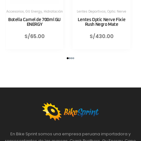
Herramientas
,
Herramientas
,
Herramientas Portatiles
,
Lezyne
Herramientas Portatiles
,
Lezyne
Válvula CNC TLR Valve pro
Válvula CNC TLR Valve pro
80mm Azul Lezyne
80mm Rojo Lezyne
S/
130.00
S/
130.00
En Bike Sprint somos una empresa peruana importadora y
representantes de las marcas: Crank Brothers, Gu Energy, Cane