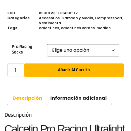
SKU
RSHULV3-FL3430-T2
Categories
Accesorios
,
Calzado y Media
,
Compressport
,
Vestimenta
Tags
calcetines
,
calcetines verdes
,
medias
Pro Racing
Socks
Añadir Al Carrito
Descripción
Información adicional
Descripción
Calcetin Pro Racing Ultralight