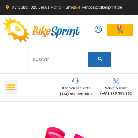
Av Cuba 1025 Jesus Maria – Lima
ventas@bikesprint.pe
0
Atención al cliente
Servicio Taller
(+51) 970 385 262
(+51) 951 020 400