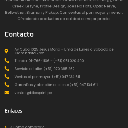
Creek, Lezyne, Profile Design, Joes No Flats, Optic Nerve,
Bellwether, Birzman y Pickap. Con ventas al por mayor y menor.
Ofreciendo productos de calidad al mejor precio.
Contacto
Av Cuba 1025 Jesus Maria – Lima de Lunes a Sabado de
10am hasta 7pm
Tienda: 01-766-1106 – (+51) 951 020 400
Servicio al taller: (+51) 970 385 262
Ventas al por mayor: (+51) 947 134 611
Garantías y atención al cliente:(+51) 947 134 611
ventas@bikesprint.pe
Enlaces
¿Cómo comprar?