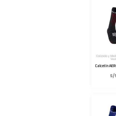
Calzado y Med
Ves
Calcetin AE
S/