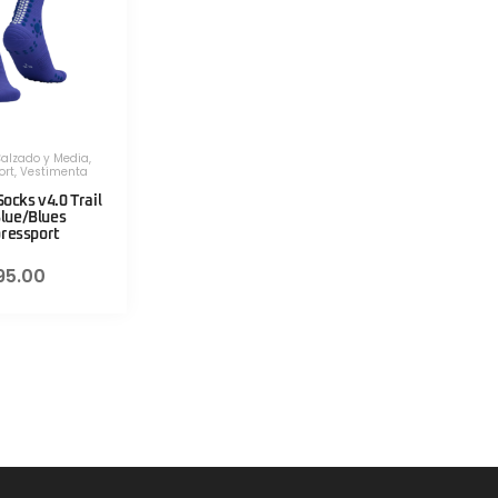
alzado y Media
,
ort
,
Vestimenta
Socks v4.0 Trail
lue/Blues
ressport
95.00