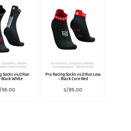
,
Calzado y Media
,
Accesorios
,
Calzado y Media
,
port
,
Vestimenta
Compressport
,
Vestimenta
g Socks v4.0 Run
Pro Racing Socks v4.0 Run Low
– Black White
– Black Core Red
/
95.00
S/
85.00