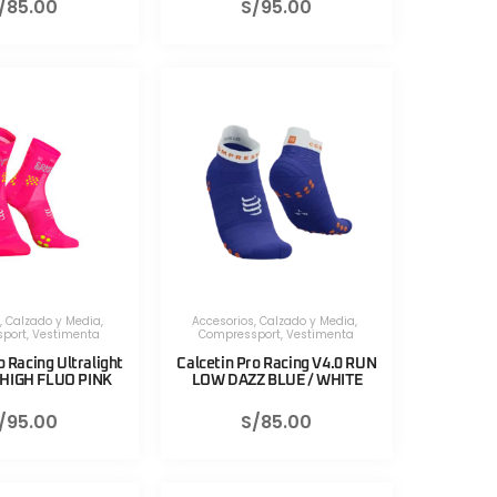
/
85.00
S/
95.00
,
Calzado y Media
,
Accesorios
,
Calzado y Media
,
port
,
Vestimenta
Compressport
,
Vestimenta
o Racing Ultralight
Calcetin Pro Racing V4.0 RUN
 HIGH FLUO PINK
LOW DAZZ BLUE / WHITE
/
95.00
S/
85.00