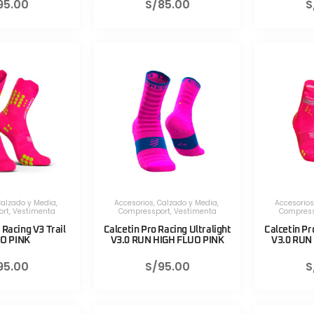
95.00
S/
85.00
S
alzado y Media
,
Accesorios
,
Calzado y Media
,
Accesorios
ort
,
Vestimenta
Compressport
,
Vestimenta
Compress
 Racing V3 Trail
Calcetin Pro Racing Ultralight
Calcetin Pr
O PINK
V3.0 RUN HIGH FLUO PINK
V3.0 RUN
95.00
S/
95.00
S