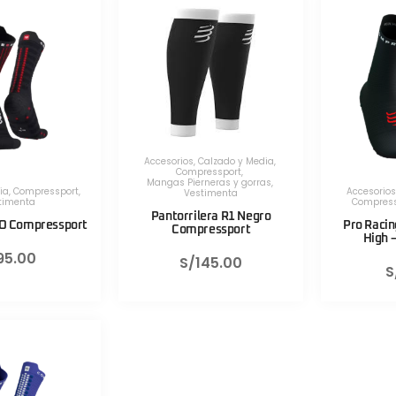
Accesorios
,
Calzado y Media
,
Compressport
,
Mangas Pierneras y gorras
,
ia
,
Compressport
,
Accesorios
Vestimenta
timenta
Compress
Pantorrilera R1 Negro
RO Compressport
Pro Racin
Compressport
High 
95.00
S/
145.00
S