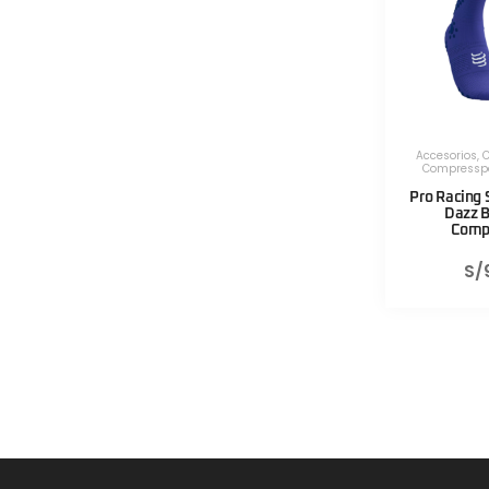
Accesorios
,
C
Compressp
Pro Racing 
Dazz B
Comp
S/