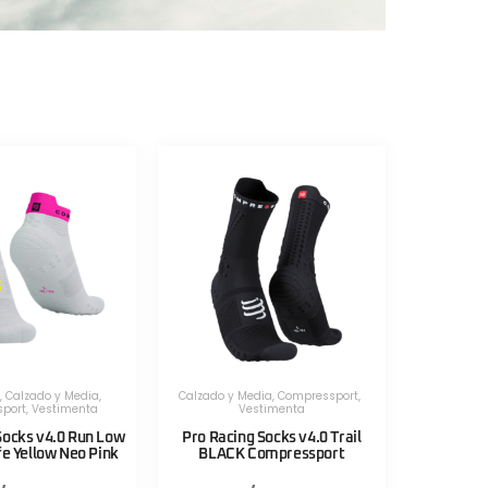
,
Calzado y Media
,
Calzado y Media
,
Compressport
,
port
,
Vestimenta
Vestimenta
Socks v4.0 Run Low
Pro Racing Socks v4.0 Trail
fe Yellow Neo Pink
BLACK Compressport