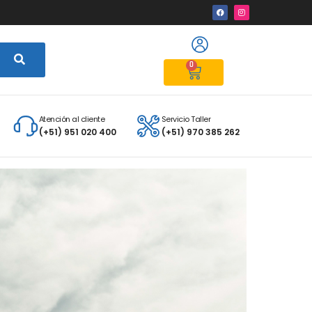
0
Atención al cliente
Servicio Taller
(+51) 951 020 400
(+51) 970 385 262