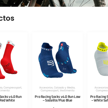
ctos
ia
,
Compressport
,
Accesorios
,
Calzado y Media
,
Accesorios
timenta
Compressport
,
Vestimenta
Compress
Socks v4.0 Run
Pro Racing Socks v4.0 Run Low
Pro Racing 
 Red White
– Sodalite/Fluo Blue
– White Sa