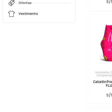
S/
Ofertas
Vestimenta
Accesorios
,
C
Compressp
Calcetin Pro
FLU
S/