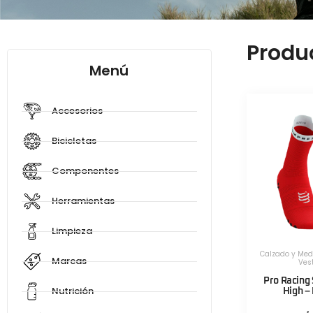
Produ
Menú
Accesorios
Bicicletas
Componentes
Herramientas
Limpieza
Calzado y Med
Marcas
Ves
Pro Racing 
Nutrición
High –