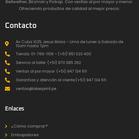
Bellwether, Birzman y Pickap. Con ventas al por mayor y menor.
Ofreciendo productos de calidad al mejor precio.
Contacto
Av Cuba 1025 Jesus Maria – Lima de Lunes a Sabado de
10am hasta 7pm
Tienda: 01-766-1106 – (+51) 951 020 400
Servicio al taller: (+51) 970 385 262
Ventas al por mayor: (+51) 947 134 611
Garantías y atención al cliente:(+51) 947 134 611
ventas@bikesprint.pe
Enlaces
¿Cómo comprar?
Embajadores