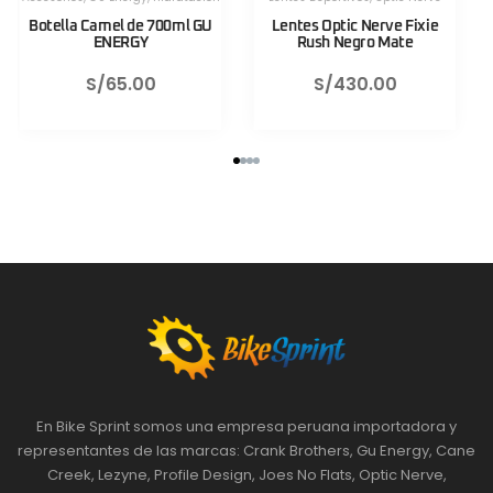
Herramientas Portatiles
,
Lezyne
Herramientas Portatiles
,
Lezyne
Válvula CNC TLR Valve pro
Válvula CNC TLR Valve pro
80mm Azul Lezyne
80mm Rojo Lezyne
S/
130.00
S/
130.00
En Bike Sprint somos una empresa peruana importadora y
representantes de las marcas: Crank Brothers, Gu Energy, Cane
Creek, Lezyne, Profile Design, Joes No Flats, Optic Nerve,