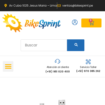
Av Cuba 1025 Jesus Maria – Lima
ventas@bikesprint.pe
0
Atención al cliente
Servicio Taller
(+51) 970 385 262
(+51) 951 020 400