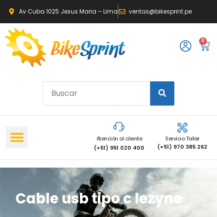
Av Cuba 1025 Jesus Maria – Lima
ventas@bikesprint.pe
0
Atención al cliente
Servicio Taller
(+51) 970 385 262
(+51) 951 020 400
Cable usb tipo c lezyne