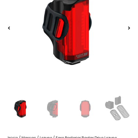
Inicio
/
Marcas
/
Lezyne
/ Faro Posterior Radar Drive Lezyne