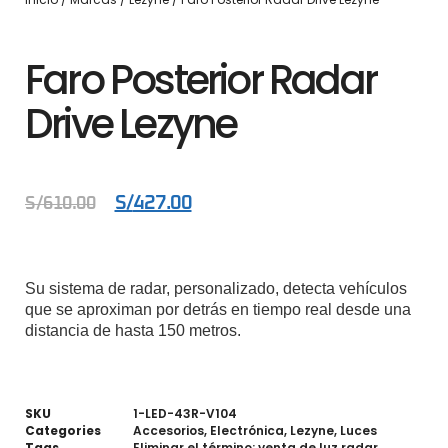
Faro Posterior Radar
Drive Lezyne
S/
427.00
S/
610.00
Su sistema de radar, personalizado, detecta vehículos
que se aproximan por detrás en tiempo real desde una
distancia de hasta 150 metros.
SKU
1-LED-43R-V104
Categories
Accesorios
,
Electrónica
,
Lezyne
,
Luces
Tags
Eliminar el término: venta de luz radar