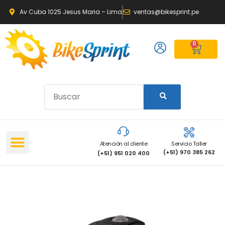
Av Cuba 1025 Jesus Maria – Lima
ventas@bikesprint.pe
0
Atención al cliente
Servicio Taller
(+51) 970 385 262
(+51) 951 020 400