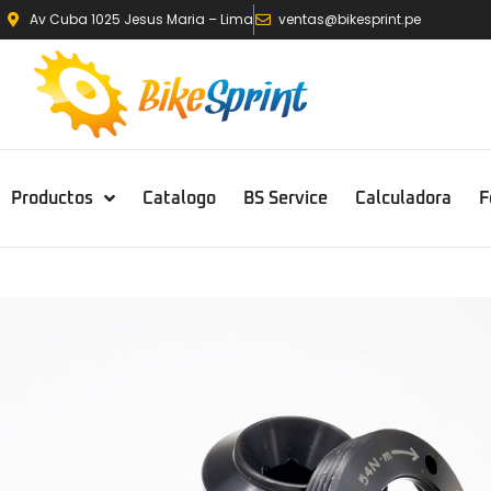
Av Cuba 1025 Jesus Maria – Lima
ventas@bikesprint.pe
Productos
Catalogo
BS Service
Calculadora
F