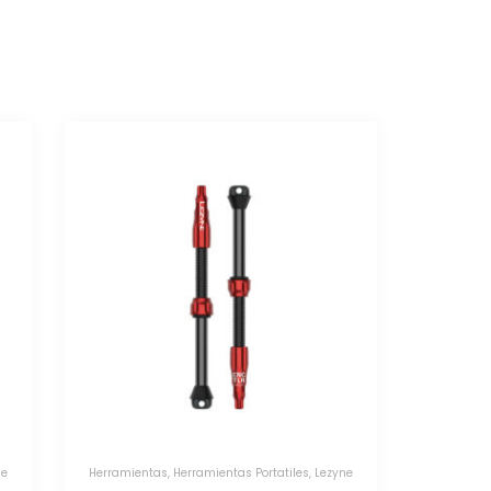
es
,
Lezyne
Herramientas
,
Herramientas Portatiles
,
Lezyne