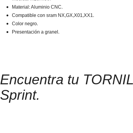
Material: Aluminio CNC.
Compatible con sram NX,GX,X01,XX1.
Color negro.
Presentación a granel.
Encuentra tu TORN
Sprint.