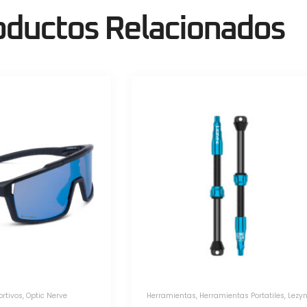
oductos Relacionados
tas
,
Herramientas Portatiles
,
Lezyne
Herramientas
,
Herramientas Portatil