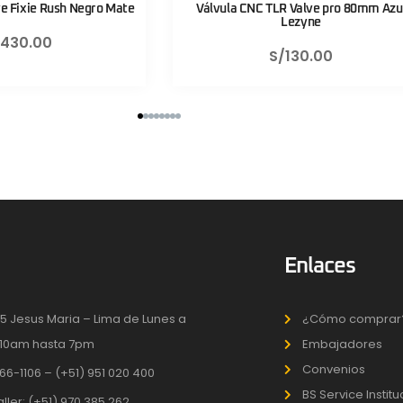
 CNC TLR Valve pro 80mm Azul
Válvula CNC TLR Valve pro 8
Lezyne
Lezyne
S/
130.00
S/
130.00
Enlaces
5 Jesus Maria – Lima de Lunes a
¿Cómo comprar
10am hasta 7pm
Embajadores
Convenios
66-1106 – (+51) 951 020 400
BS Service Instit
aller: (+51) 970 385 262