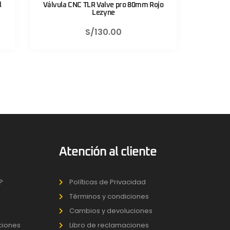
0mm Rojo
Válvula CNC TLR Valve pro 80mm Negro
Sis
Lezyne
S/
130.00
Atención al cliente
?
Políticas de Privacidad
Términos y condiciones
Cambios y devoluciones
uciones
Libro de reclamaciones