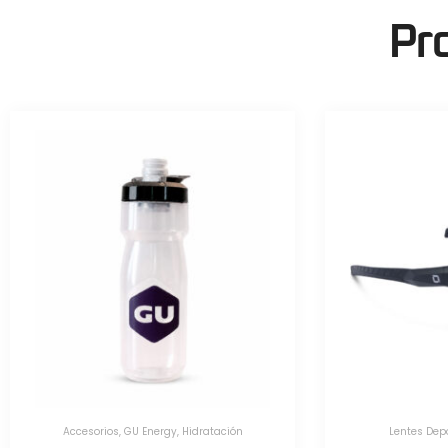
Pr
Lentes Deportivos
,
Optic Nerve
Herramien