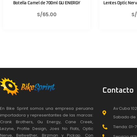
Lentes Optic Nerve Fixie Rush Negro Mate
Válvula
S/
430.00
Contacto
En Bike Sprint somos una empresa peruana
Av Cuba 102
importadora y representantes de las marcas:
Sabado de 
Crank Brothers, Gu Energy, Cane Creek,
Tienda: 01-7
Lezyne, Profile Design, Joes No Flats, Optic
Nerve, Bellwether, Birzman y Pickap. Con
Servicio al t