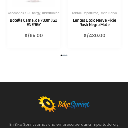
Herramientas
,
Herramientas
,
Herramientas Portatiles
,
Lezyne
Herramientas Portatiles
,
Lezyne
Válvula CNC TLR Valve pro
Válvula CNC TLR Valve pro
80mm Azul Lezyne
80mm Rojo Lezyne
S/
130.00
S/
130.00
En Bike Sprint somos una empresa peruana importadora y