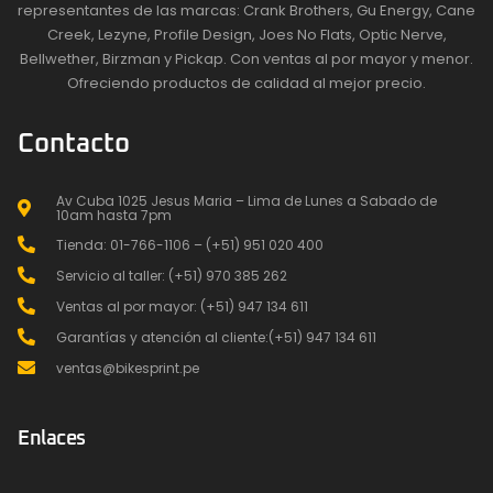
representantes de las marcas: Crank Brothers, Gu Energy, Cane
Creek, Lezyne, Profile Design, Joes No Flats, Optic Nerve,
Bellwether, Birzman y Pickap. Con ventas al por mayor y menor.
Ofreciendo productos de calidad al mejor precio.
Contacto
Av Cuba 1025 Jesus Maria – Lima de Lunes a Sabado de
10am hasta 7pm
Tienda: 01-766-1106 – (+51) 951 020 400
Servicio al taller: (+51) 970 385 262
Ventas al por mayor: (+51) 947 134 611
Garantías y atención al cliente:(+51) 947 134 611
ventas@bikesprint.pe
Enlaces