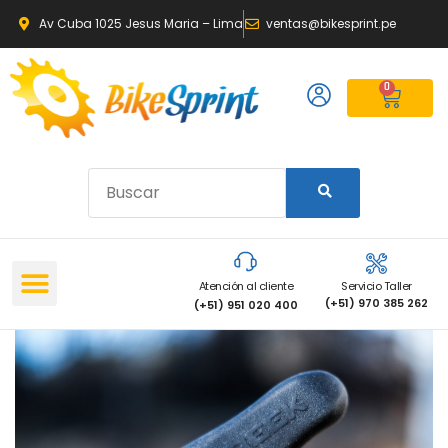
Av Cuba 1025 Jesus Maria – Lima
ventas@bikesprint.pe
0
Atención al cliente
Servicio Taller
(+51) 970 385 262
(+51) 951 020 400