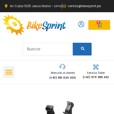
Av Cuba 1025 Jesus Maria – Lima
ventas@bikesprint.pe
0
Atención al cliente
Servicio Taller
(+51) 970 385 262
(+51) 951 020 400