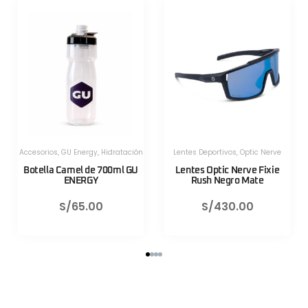
Herramientas
,
Herramientas
,
Herramientas Portatiles
,
Lezyne
Herramientas Portatiles
,
Lezyne
Válvula CNC TLR Valve pro
Válvula CNC TLR Valve pro
80mm Azul Lezyne
80mm Rojo Lezyne
S/
130.00
S/
130.00