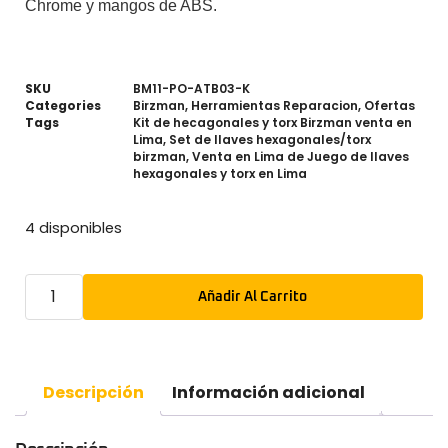
Chrome y mangos de ABS.
SKU
BM11-PO-ATB03-K
Categories
Birzman
,
Herramientas Reparacion
,
Ofertas
Tags
Kit de hecagonales y torx Birzman venta en
Lima
,
Set de llaves hexagonales/torx
birzman
,
Venta en Lima de Juego de llaves
hexagonales y torx en Lima
4 disponibles
Añadir Al Carrito
Descripción
Información adicional