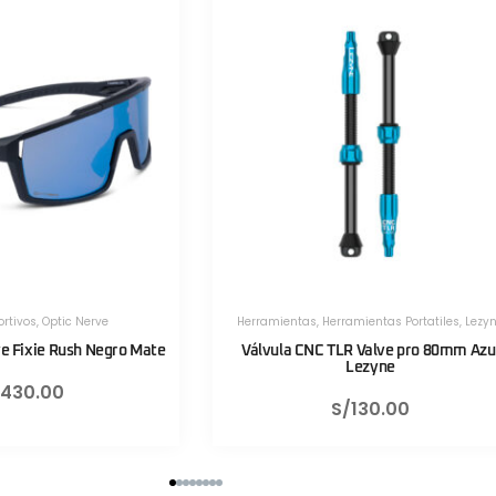
rramientas
,
Herramientas Portatiles
,
Lezyne
Herramientas
,
Herramientas 
álvula CNC TLR Valve pro 80mm Azul
Válvula CNC TLR Valve
Lezyne
Lezyne
S/
130.00
S/
130.0