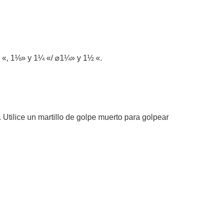
1 «, 1⅛» y 1¼ «/ ⌀1¼» y 1½ «.
 Utilice un martillo de golpe muerto para golpear