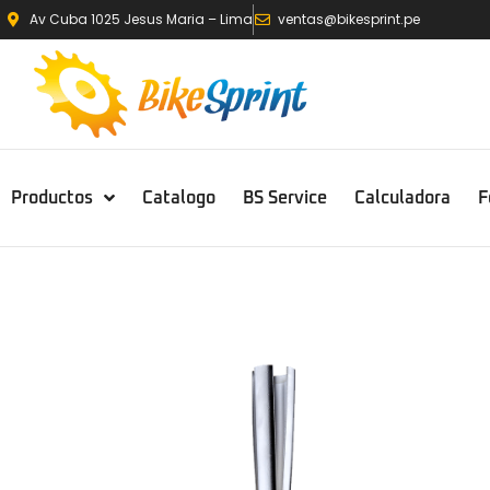
Av Cuba 1025 Jesus Maria – Lima
ventas@bikesprint.pe
Productos
Catalogo
BS Service
Calculadora
F