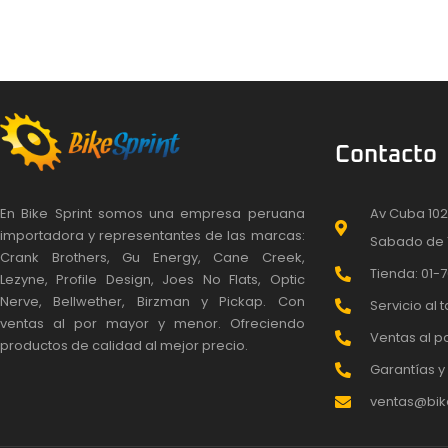
Contacto
En Bike Sprint somos una empresa peruana
Av Cuba 102
importadora y representantes de las marcas:
Sabado de 
Crank Brothers, Gu Energy, Cane Creek,
Tienda: 01-7
Lezyne, Profile Design, Joes No Flats, Optic
Nerve, Bellwether, Birzman y Pickap. Con
Servicio al t
ventas al por mayor y menor. Ofreciendo
Ventas al po
productos de calidad al mejor precio.
Garantías y 
ventas@bike