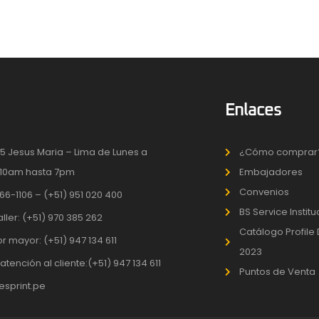
Enlaces
5 Jesus Maria – Lima de Lunes a
¿Cómo comprar
10am hasta 7pm
Embajadores
Convenios
66-1106 – (+51) 951 020 400
BS Service Instit
aller: (+51) 970 385 262
Catálogo Profile
r mayor: (+51) 947 134 611
2023
atención al cliente:(+51) 947 134 611
Puntos de Venta
sprint.pe