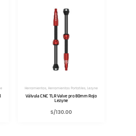
Portatiles
,
Lezyne
Herramientas
,
Herramientas Portatiles
,
Lezyne
 pro 80mm Rojo
Válvula CNC TLR Valve pro 80mm Negro
Lezyne
0
S/
130.00