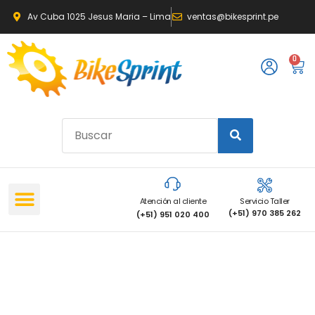
Av Cuba 1025 Jesus Maria – Lima
ventas@bikesprint.pe
0
Atención al cliente
Servicio Taller
(+51) 970 385 262
(+51) 951 020 400