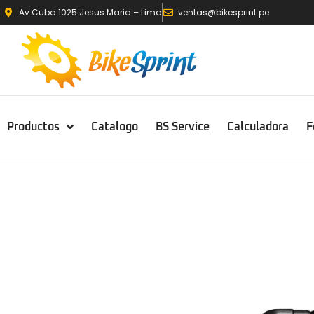
Av Cuba 1025 Jesus Maria – Lima
ventas@bikesprint.pe
Productos
Catalogo
BS Service
Calculadora
F