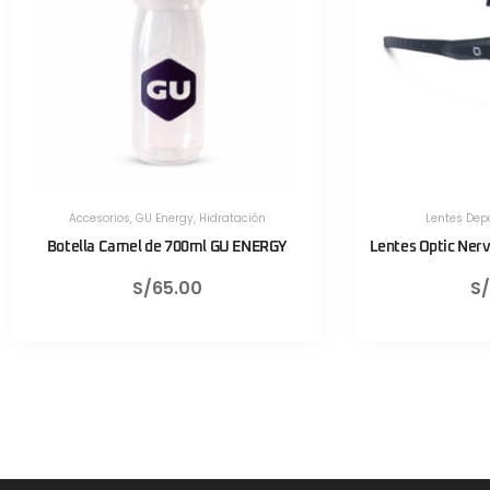
Lentes Deportivos
,
Optic Nerve
Herramientas
,
Her
Lentes Optic Nerve Fixie Rush Negro Mate
Válvula CNC TL
S/
430.00
S