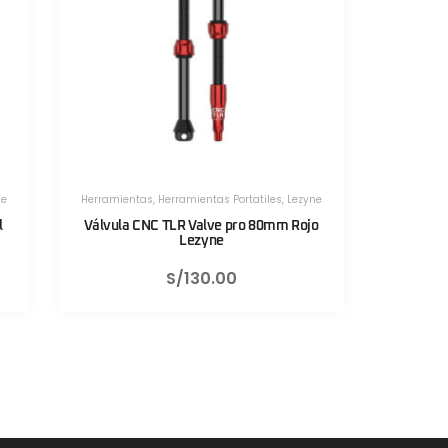
ne
Herramientas
,
Herramientas Portatiles
,
Lezyne
jo
Válvula CNC TLR Valve pro 80mm Negro
Sistema d
Lezyne
F
S/
130.00