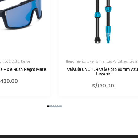
ramientas Portatiles
,
Lezyne
Herramientas
,
Herramientas Portatiles
,
Lezy
R Valve pro 80mm Azul
Válvula CNC TLR Valve pro 80mm Ro
Lezyne
Lezyne
/
130.00
S/
130.00