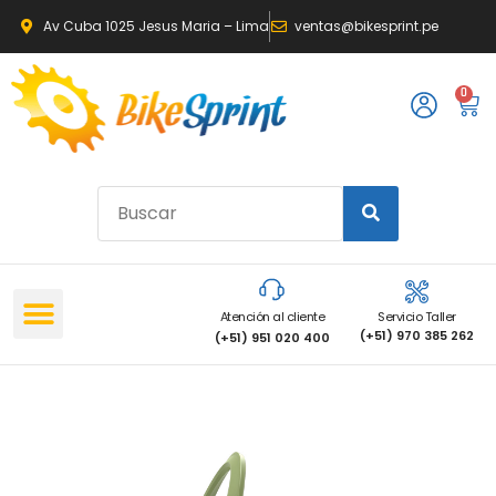
Av Cuba 1025 Jesus Maria – Lima
ventas@bikesprint.pe
0
Atención al cliente
Servicio Taller
(+51) 970 385 262
(+51) 951 020 400