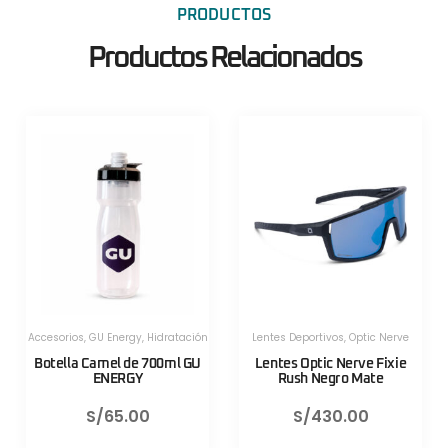
PRODUCTOS
Productos Relacionados
Herramientas
,
Herramientas
,
Herramientas Portatiles
,
Lezyne
Herramientas Portatiles
,
Lezyne
Válvula CNC TLR Valve pro
Válvula CNC TLR Valve pro
80mm Azul Lezyne
80mm Rojo Lezyne
S/
130.00
S/
130.00