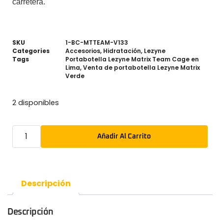
carretera.
SKU
1-BC-MTTEAM-V133
Categories
Accesorios
,
Hidratación
,
Lezyne
Tags
Portabotella Lezyne Matrix Team Cage en
Lima
,
Venta de portabotella Lezyne Matrix
Verde
2 disponibles
Añadir Al Carrito
Descripción
Descripción