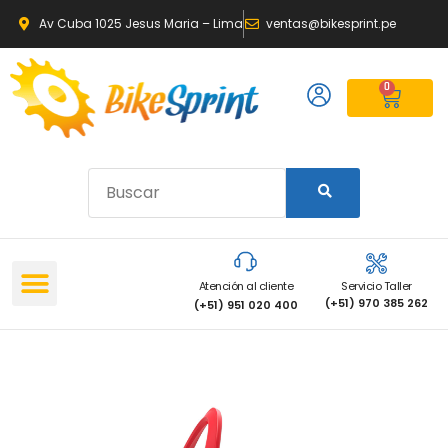
Av Cuba 1025 Jesus Maria – Lima
ventas@bikesprint.pe
0
Atención al cliente
Servicio Taller
(+51) 970 385 262
(+51) 951 020 400