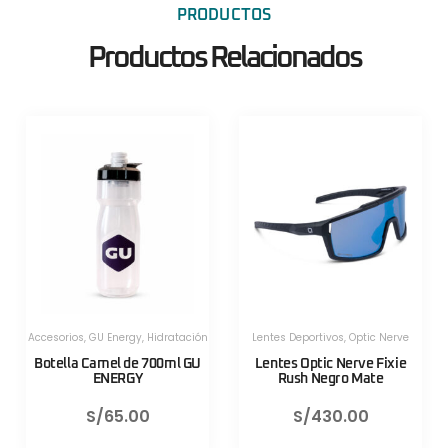
PRODUCTOS
Productos Relacionados
Herramientas
,
Herramientas
,
Herramientas Portatiles
,
Lezyne
Herramientas Portatiles
,
Lezyne
Válvula CNC TLR Valve pro
Válvula CNC TLR Valve pro
80mm Azul Lezyne
80mm Rojo Lezyne
S/
130.00
S/
130.00