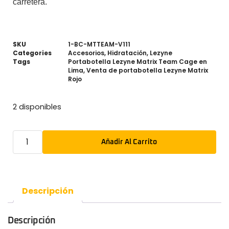
carretera.
SKU
1-BC-MTTEAM-V111
Categories
Accesorios
,
Hidratación
,
Lezyne
Tags
Portabotella Lezyne Matrix Team Cage en
Lima
,
Venta de portabotella Lezyne Matrix
Rojo
2 disponibles
Añadir Al Carrito
Descripción
Descripción