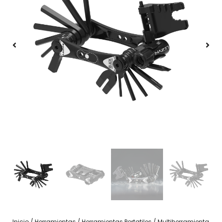
Inicio
/
Herramientas
/
Herramientas Portatiles
/ Multiherramienta