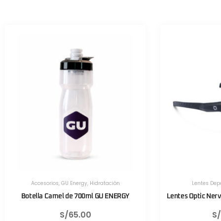
Lentes Deportivos
,
Optic Nerve
Herramientas
,
Herr
Lentes Optic Nerve Fixie Rush Negro Mate
Válvula CNC TL
S/
430.00