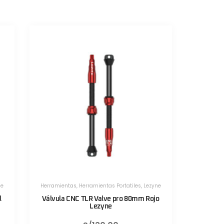
ne
Herramientas
,
Herramientas Portatiles
,
Lezyne
o
Válvula CNC TLR Valve pro 80mm Negro
Sistema d
Lezyne
F