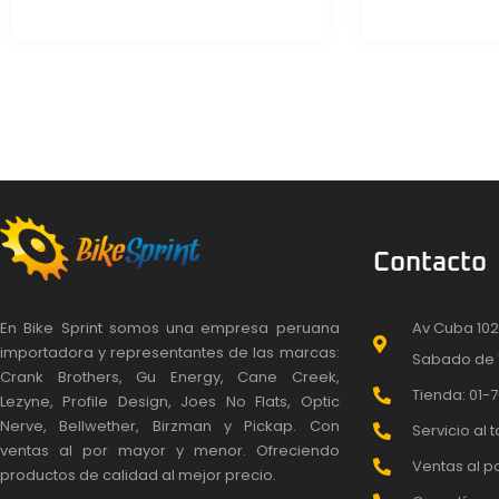
S
Contacto
En Bike Sprint somos una empresa peruana
Av Cuba 102
importadora y representantes de las marcas:
Sabado de 
Crank Brothers, Gu Energy, Cane Creek,
Tienda: 01-7
Lezyne, Profile Design, Joes No Flats, Optic
Nerve, Bellwether, Birzman y Pickap. Con
Servicio al t
ventas al por mayor y menor. Ofreciendo
Ventas al po
productos de calidad al mejor precio.