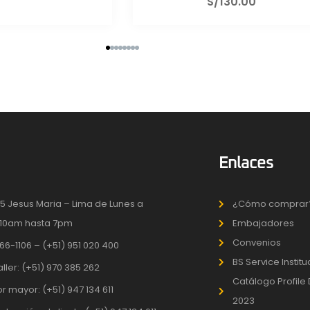
/
130.00
S/
130.00
Enlaces
5 Jesus Maria – Lima de Lunes a
¿Cómo comprar
10am hasta 7pm
Embajadores
Convenios
66-1106 – (+51) 951 020 400
BS Service Instit
aller: (+51) 970 385 262
Catálogo Profile
r mayor: (+51) 947 134 611
2023