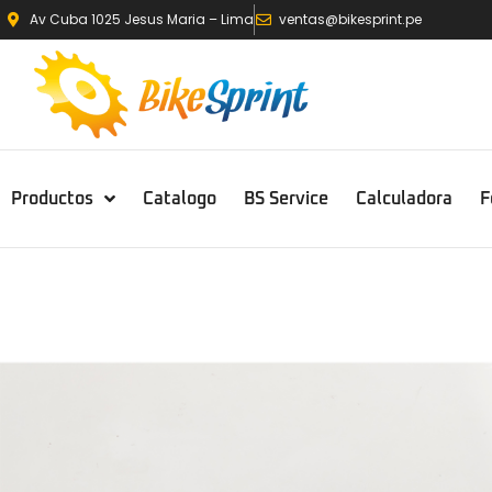
Av Cuba 1025 Jesus Maria – Lima
ventas@bikesprint.pe
Productos
Catalogo
BS Service
Calculadora
F