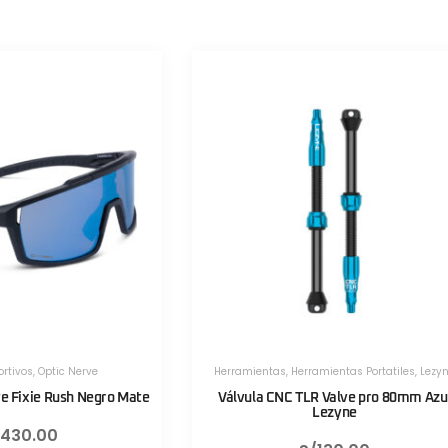
amientas Portatiles
,
Lezyne
Herramientas
,
Herramientas Portatiles
,
Lezy
R Valve pro 80mm Azul
Válvula CNC TLR Valve pro 80mm Roj
Lezyne
Lezyne