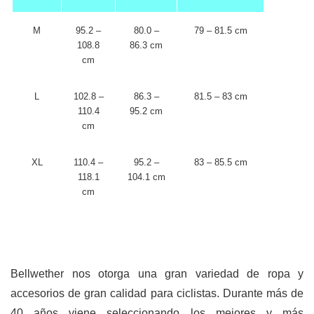
M
95.2 –
80.0 –
79 – 81.5 cm
108.8
86.3 cm
cm
L
102.8 –
86.3 –
81.5 – 83 cm
110.4
95.2 cm
cm
XL
110.4 –
95.2 –
83 – 85.5 cm
118.1
104.1 cm
cm
Bellwether nos otorga una gran variedad de ropa y
accesorios de gran calidad para ciclistas. Durante más de
40 años viene seleccionando los mejores y más