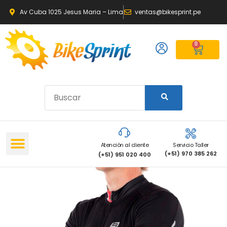
Av Cuba 1025 Jesus Maria – Lima
ventas@bikesprint.pe
0
Atención al cliente
Servicio Taller
(+51) 970 385 262
(+51) 951 020 400