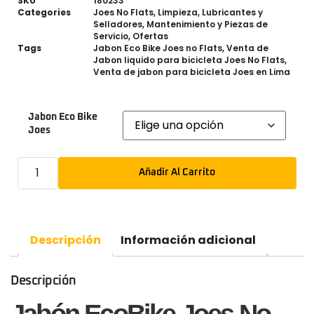
SKU
180233
Categories
Joes No Flats
,
Limpieza
,
Lubricantes y
Selladores
,
Mantenimiento y Piezas de
Servicio
,
Ofertas
Tags
Jabon Eco Bike Joes no Flats
,
Venta de
Jabon liquido para bicicleta Joes No Flats
,
Venta de jabon para bicicleta Joes en Lima
Jabon Eco Bike
Joes
Añadir Al Carrito
Descripción
Información adicional
Descripción
Jabón EcoBike Joes No