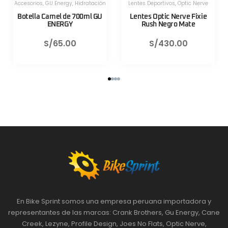
Herramientas
,
Herramientas
,
Herramientas Portatiles
,
Lezyne
Herramientas Portatiles
,
Lezyne
Válvula CNC TLR Valve pro
Válvula CNC TLR Valve pro
80mm Azul Lezyne
80mm Rojo Lezyne
S/
130.00
S/
130.00
En Bike Sprint somos una empresa peruana importadora y
representantes de las marcas: Crank Brothers, Gu Energy, Cane
Creek, Lezyne, Profile Design, Joes No Flats, Optic Nerve,