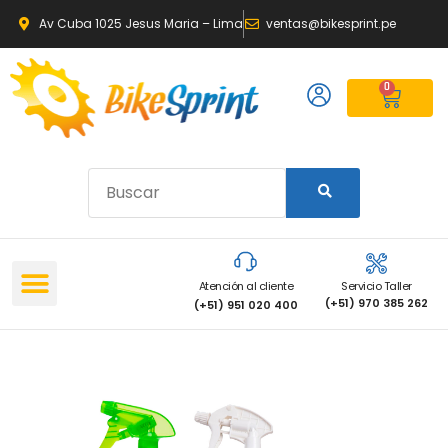
Av Cuba 1025 Jesus Maria – Lima
ventas@bikesprint.pe
0
Atención al cliente
Servicio Taller
(+51) 970 385 262
(+51) 951 020 400