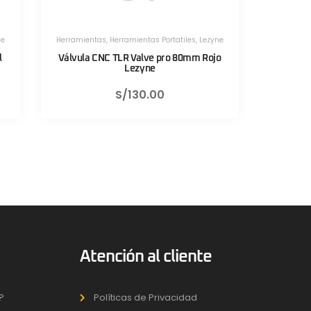
s
,
Lezyne
Herramientas
,
Herramientas Portatiles
,
Lezyne
m Rojo
Válvula CNC TLR Valve pro 80mm Negro
Sist
Lezyne
S/
130.00
Atención al cliente
?
Políticas de Privacidad