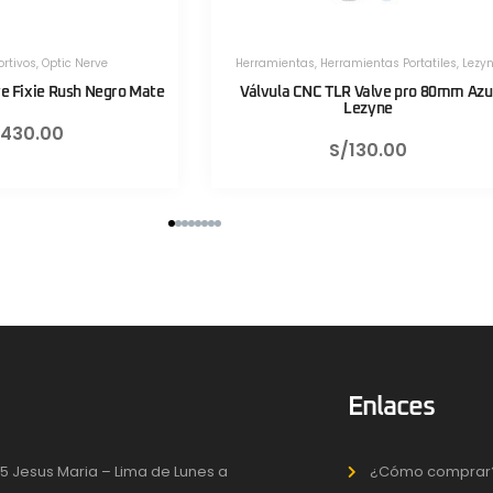
as
,
Herramientas Portatiles
,
Lezyne
Herramientas
,
Herramientas Portatile
NC TLR Valve pro 80mm Azul
Válvula CNC TLR Valve pro 80m
Lezyne
Lezyne
S/
130.00
S/
130.00
Enlaces
5 Jesus Maria – Lima de Lunes a
¿Cómo comprar