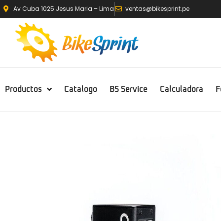
Av Cuba 1025 Jesus Maria – Lima
ventas@bikesprint.pe
Productos
Catalogo
BS Service
Calculadora
F