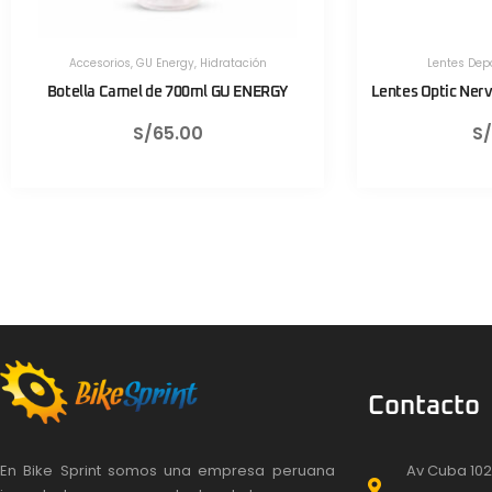
Lentes Deportivos
,
Optic Nerve
Herramient
Lentes Optic Nerve Fixie Rush Negro Mate
Válvula C
S/
430.00
Contacto
En Bike Sprint somos una empresa peruana
Av Cuba 102