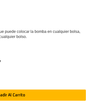
ue puede colocar la bomba en cualquier bolsa,
cualquier bolso.
r
adir Al Carrito