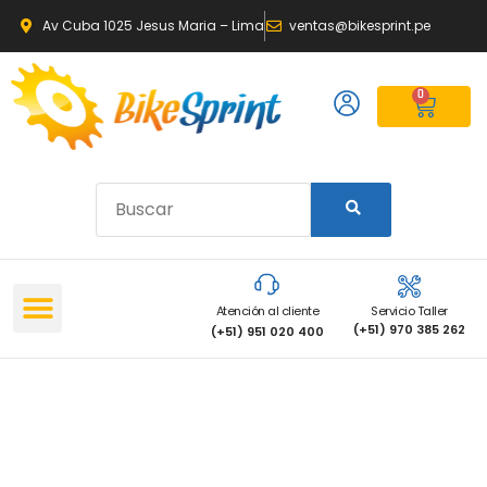
Av Cuba 1025 Jesus Maria – Lima
ventas@bikesprint.pe
0
Atención al cliente
Servicio Taller
(+51) 970 385 262
(+51) 951 020 400