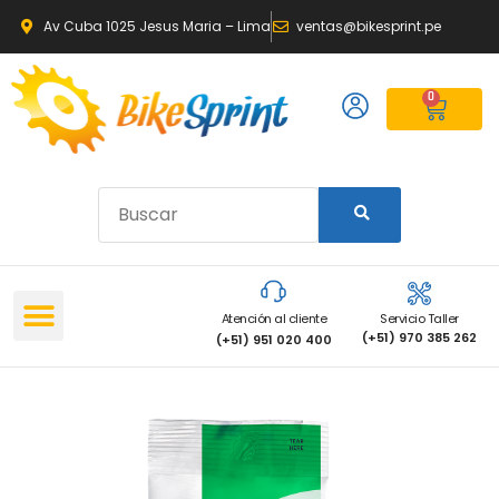
Av Cuba 1025 Jesus Maria – Lima
ventas@bikesprint.pe
0
Atención al cliente
Servicio Taller
(+51) 970 385 262
(+51) 951 020 400