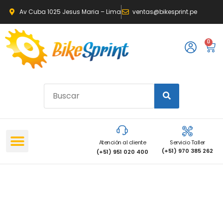
Av Cuba 1025 Jesus Maria – Lima
ventas@bikesprint.pe
0
Atención al cliente
Servicio Taller
(+51) 970 385 262
(+51) 951 020 400