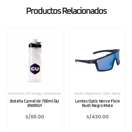
Productos Relacionados
Herramientas
,
Herramientas
,
Herramientas Portatiles
,
Lezyne
Herramientas Portatiles
,
Lezyne
Válvula CNC TLR Valve pro
Válvula CNC TLR Valve pro
80mm Azul Lezyne
80mm Rojo Lezyne
S/
130.00
S/
130.00