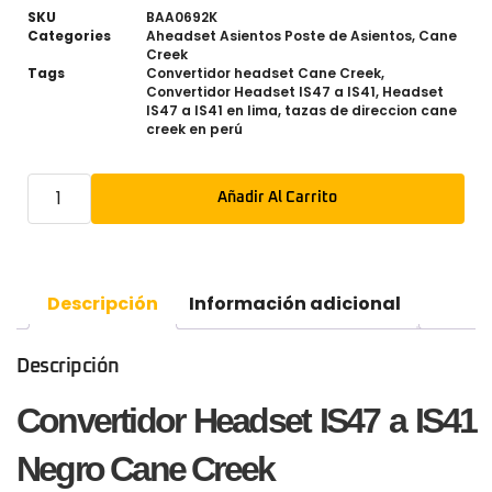
SKU
BAA0692K
Categories
Aheadset Asientos Poste de Asientos
,
Cane
Creek
Tags
Convertidor headset Cane Creek
,
Convertidor Headset IS47 a IS41
,
Headset
IS47 a IS41 en lima
,
tazas de direccion cane
creek en perú
Añadir Al Carrito
Descripción
Información adicional
Descripción
Convertidor Headset IS47 a IS41
Negro Cane Creek