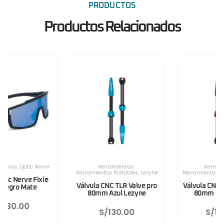
PRODUCTOS
Productos Relacionados
Herramientas
,
Herramientas
,
Herramientas Portatiles
,
Lezyne
Herramientas Portatiles
,
Lezyne
Válvula CNC TLR Valve pro
Válvula CNC TLR Valve pro
80mm Azul Lezyne
80mm Rojo Lezyne
S/
130.00
S/
130.00