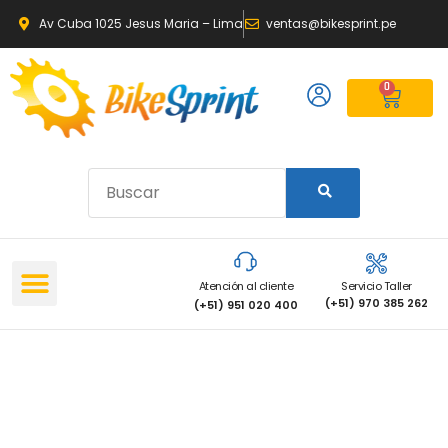
Av Cuba 1025 Jesus Maria – Lima
ventas@bikesprint.pe
0
Atención al cliente
Servicio Taller
(+51) 970 385 262
(+51) 951 020 400