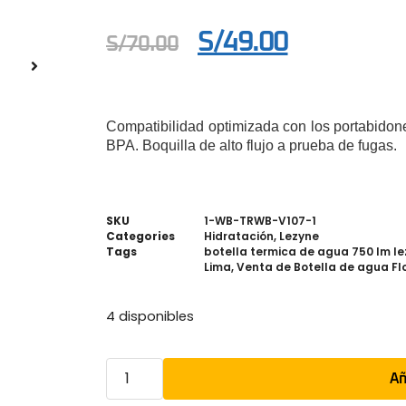
S/
49.00
S/
70.00
Compatibilidad optimizada con los portabidone
BPA. Boquilla de alto flujo a prueba de fugas.
SKU
1-WB-TRWB-V107-1
Categories
Hidratación
,
Lezyne
Tags
botella termica de agua 750 lm le
Lima
,
Venta de Botella de agua Fl
4 disponibles
Añ