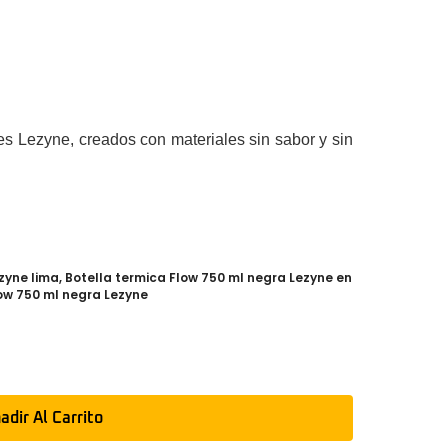
s Lezyne, creados con materiales sin sabor y sin
zyne lima
,
Botella termica Flow 750 ml negra Lezyne en
ow 750 ml negra Lezyne
adir Al Carrito