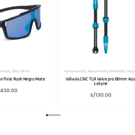
rramientas Portatiles
,
Lezyne
Herramientas
,
Herramientas Portatiles
,
Le
TLR Valve pro 80mm Azul
Válvula CNC TLR Valve pro 80mm R
Lezyne
Lezyne
S/
130.00
S/
130.00