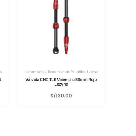
zyne
Herramientas
,
Herramientas Portatiles
,
Lezyne
ojo
Válvula CNC TLR Valve pro 80mm Negro
Sistema 
Lezyne
S/
130.00