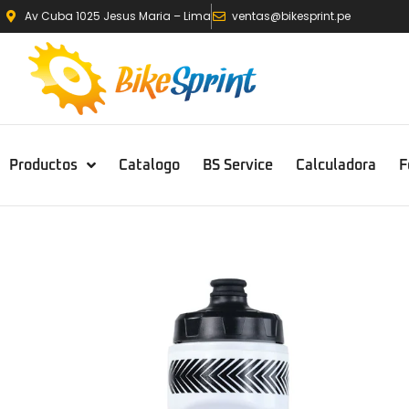
Av Cuba 1025 Jesus Maria – Lima
ventas@bikesprint.pe
Productos
Catalogo
BS Service
Calculadora
F