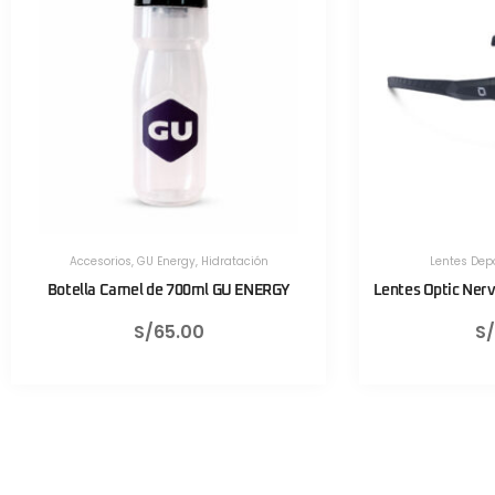
Lentes Deportivos
,
Optic Nerve
Herramientas
,
He
Lentes Optic Nerve Fixie Rush Negro Mate
Válvula CNC 
S/
430.00