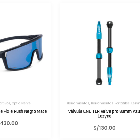
tas
,
Herramientas Portatiles
,
Lezyne
Herramientas
,
Herramientas Portatil
 CNC TLR Valve pro 80mm Azul
Válvula CNC TLR Valve pro 8
Lezyne
Lezyne
S/
130.00
S/
130.00