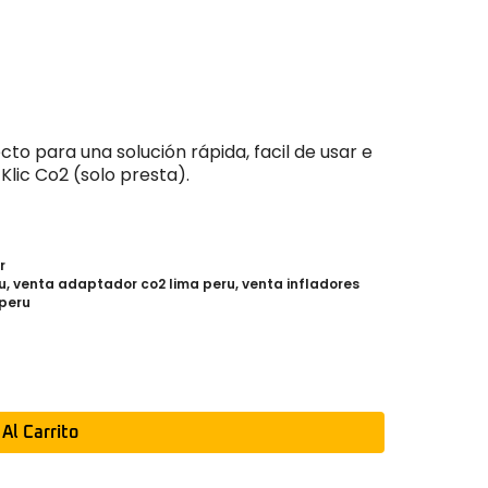
to para una solución rápida, facil de usar e
Klic Co2 (solo presta).
r
u
,
venta adaptador co2 lima peru
,
venta infladores
 peru
 Al Carrito