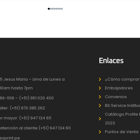
Enlaces
5 Jesus Maria – Lima de Lunes a
¿Cómo comprar
10am hasta 7pm
Embajadores
Convenios
66-1106 – (+51) 951 020 400
BS Service Instit
aller: (+51) 970 385 262
Catálogo Profile
r mayor: (+51) 947 134 611
2023
atención al cliente:(+51) 947 134 611
Puntos de Venta
sprint.pe