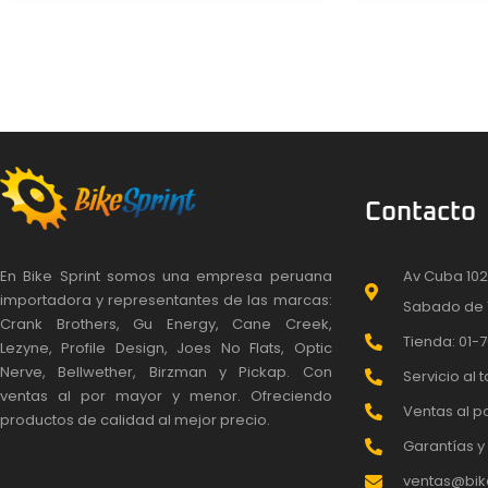
Contacto
En Bike Sprint somos una empresa peruana
Av Cuba 102
importadora y representantes de las marcas:
Sabado de 
Crank Brothers, Gu Energy, Cane Creek,
Tienda: 01-7
Lezyne, Profile Design, Joes No Flats, Optic
Nerve, Bellwether, Birzman y Pickap. Con
Servicio al t
ventas al por mayor y menor. Ofreciendo
Ventas al po
productos de calidad al mejor precio.
Garantías y 
ventas@bike