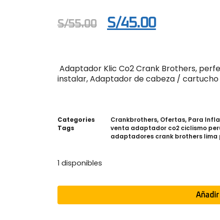
S/
45.00
S/
55.00
Adaptador Klic Co2 Crank Brothers, perfec
instalar, Adaptador de cabeza / cartucho 
Categories
Crankbrothers
,
Ofertas
,
Para Infla
Tags
venta adaptador co2 ciclismo per
adaptadores crank brothers lima
1 disponibles
Añadir