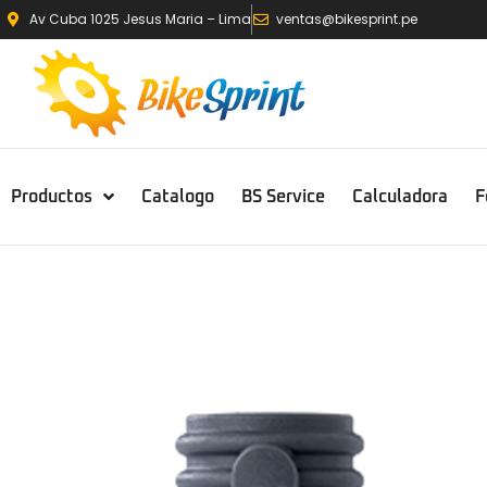
Av Cuba 1025 Jesus Maria – Lima
ventas@bikesprint.pe
Productos
Catalogo
BS Service
Calculadora
F