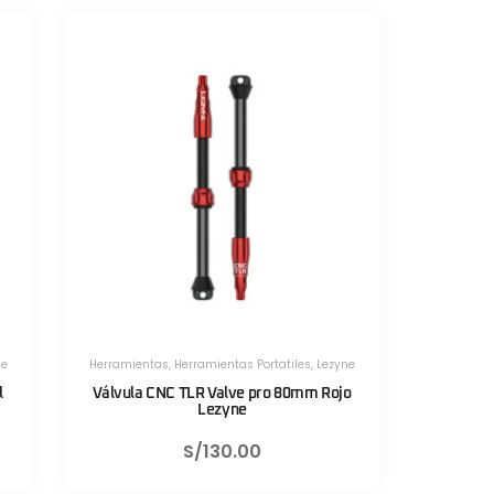
es
,
Lezyne
Herramientas
,
Herramientas Portatiles
,
Lezyne
0mm Rojo
Válvula CNC TLR Valve pro 80mm Negro
Sis
Lezyne
S/
130.00