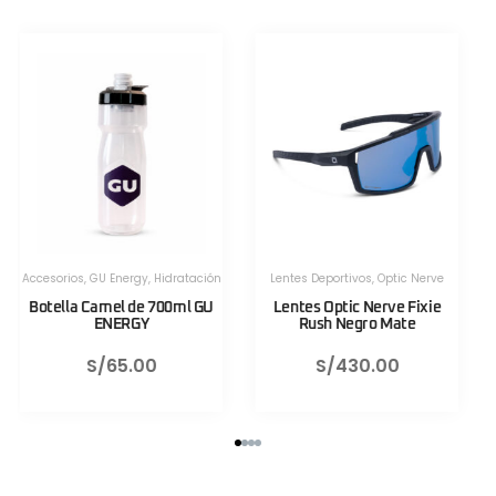
Herramientas
,
Herramientas
,
Herramientas Portatiles
,
Lezyne
Herramientas Portatiles
,
Lezyne
Válvula CNC TLR Valve pro
Válvula CNC TLR Valve pro
80mm Azul Lezyne
80mm Rojo Lezyne
S/
130.00
S/
130.00