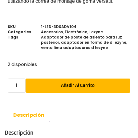
utilizando la correa de montaje de goma versátil.
SKU
1-LED-3DSADV104
Categories
Accesorios
,
Electrónica
,
Lezyne
Tags
Adaptador de poste de asiento para luz
posterior
,
adaptador en forma de d lezyne
,
venta lima adaptadores d lezyne
2 disponibles
Añadir Al Carrito
Descripción
Descripción