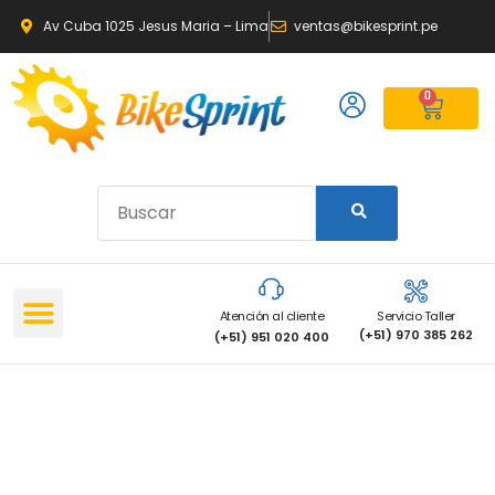
Av Cuba 1025 Jesus Maria – Lima
ventas@bikesprint.pe
0
Atención al cliente
Servicio Taller
(+51) 970 385 262
(+51) 951 020 400