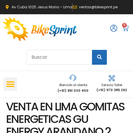
Av Cuba 1025 Jesus Maria – Lima
ventas@bikesprint.pe
0
Atención al cliente
Servicio Taller
(+51) 970 385 262
(+51) 951 020 400
VENTA EN LIMA GOMITAS
ENERGETICAS GU
ENERGY ARANDANO 2