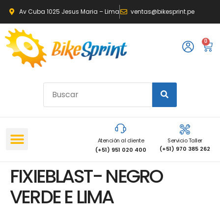
Av Cuba 1025 Jesus Maria – Lima
ventas@bikesprint.pe
0
Atención al cliente
Servicio Taller
(+51) 970 385 262
(+51) 951 020 400
FIXIEBLAST- NEGRO
VERDE E LIMA