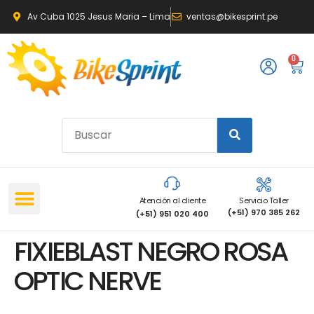
Av Cuba 1025 Jesus Maria – Lima
ventas@bikesprint.pe
0
Atención al cliente
Servicio Taller
(+51) 970 385 262
(+51) 951 020 400
FIXIEBLAST NEGRO ROSA
OPTIC NERVE