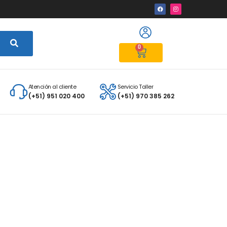
0
Atención al cliente
Servicio Taller
(+51) 951 020 400
(+51) 970 385 262