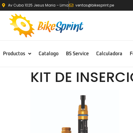
Av Cuba 1025 Jesus Maria – Lima
ventas@bikesprint.pe
Productos
Catalogo
BS Service
Calculadora
F
KIT DE INSERC