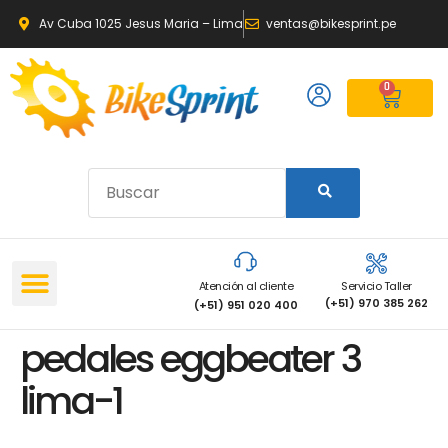
Av Cuba 1025 Jesus Maria – Lima
ventas@bikesprint.pe
0
Atención al cliente
Servicio Taller
(+51) 970 385 262
(+51) 951 020 400
pedales eggbeater 3
lima-1