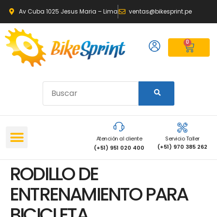
Av Cuba 1025 Jesus Maria – Lima
ventas@bikesprint.pe
0
Atención al cliente
Servicio Taller
(+51) 970 385 262
(+51) 951 020 400
RODILLO DE
ENTRENAMIENTO PARA
BICICLETA