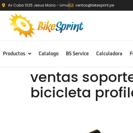
Av Cuba 1025 Jesus Maria – Lima
ventas@bikesprint.pe
Productos
Catalogo
BS Service
Calculadora
F
ventas soporte
bicicleta profi