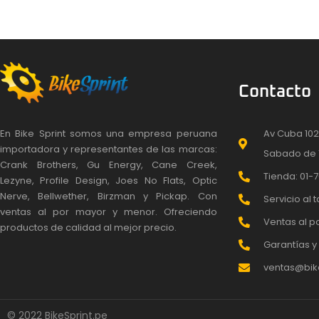
Contacto
En Bike Sprint somos una empresa peruana
Av Cuba 102
importadora y representantes de las marcas:
Sabado de 
Crank Brothers, Gu Energy, Cane Creek,
Tienda: 01-7
Lezyne, Profile Design, Joes No Flats, Optic
Nerve, Bellwether, Birzman y Pickap. Con
Servicio al t
ventas al por mayor y menor. Ofreciendo
Ventas al po
productos de calidad al mejor precio.
Garantías y 
ventas@bike
© 2022 BikeSprint.pe