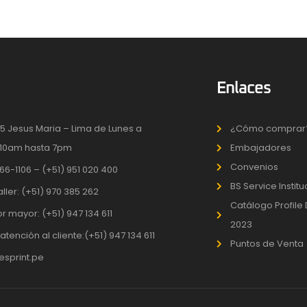
Enlaces
5 Jesus Maria – Lima de Lunes a
¿Cómo comprar
10am hasta 7pm
Embajadores
Convenios
66-1106 – (+51) 951 020 400
BS Service Instit
aller: (+51) 970 385 262
Catálogo Profile
r mayor: (+51) 947 134 611
2023
atención al cliente:(+51) 947 134 611
Puntos de Venta
sprint.pe