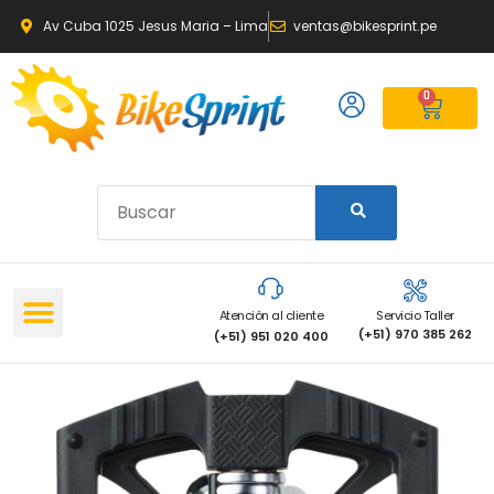
Av Cuba 1025 Jesus Maria – Lima
ventas@bikesprint.pe
0
Atención al cliente
Servicio Taller
(+51) 970 385 262
(+51) 951 020 400