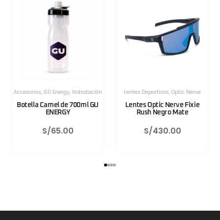
Herramientas
,
Herramientas
,
Herramientas Portatiles
,
Lezyne
Herramientas Portatiles
,
Lezyne
Válvula CNC TLR Valve pro
Válvula CNC TLR Valve pro
80mm Azul Lezyne
80mm Rojo Lezyne
S/
130.00
S/
130.00