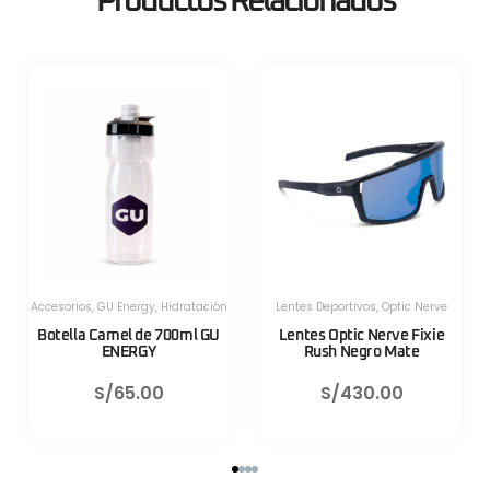
Productos Relacionados
Herramientas
,
Herramientas
,
Herramientas Portatiles
,
Lezyne
Herramientas Portatiles
,
Lezyne
Válvula CNC TLR Valve pro
Válvula CNC TLR Valve pro
80mm Azul Lezyne
80mm Rojo Lezyne
S/
130.00
S/
130.00