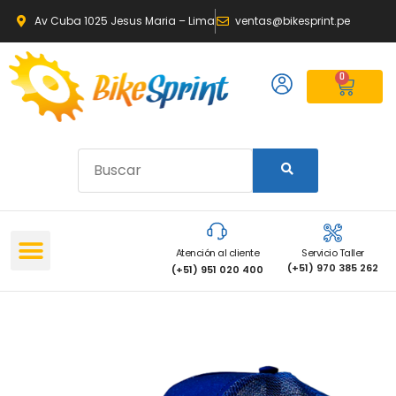
Av Cuba 1025 Jesus Maria – Lima
ventas@bikesprint.pe
0
Atención al cliente
Servicio Taller
(+51) 970 385 262
(+51) 951 020 400