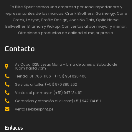
En Bike Sprint somos una empresa peruana importadora y
representantes de las marcas: Crank Brothers, Gu Energy, Cane
Creek, Lezyne, Profile Design, Joes No Flats, Optic Nerve,
Bellwether, Birzman y Pickap. Con ventas al por mayor y menor.
Ofreciendo productos de calidad al mejor precio.
Contacto
Av Cuba 1025 Jesus Maria – Lima de Lunes a Sabado de
10am hasta 7pm
Tienda: 01-766-1106 – (+51) 951 020 400
Servicio al taller: (+51) 970 385 262
Ventas al por mayor: (+51) 947 134 611
Garantías y atención al cliente:(+51) 947 134 611
ventas@bikesprint.pe
Enlaces