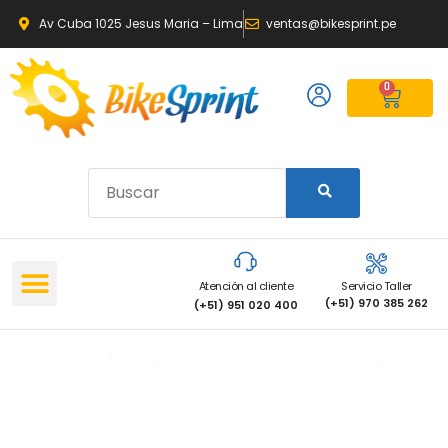
Av Cuba 1025 Jesus Maria – Lima
ventas@bikesprint.pe
0
Atención al cliente
Servicio Taller
(+51) 970 385 262
(+51) 951 020 400