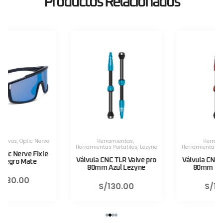
Productos Relacionados
Herramientas
,
Herramientas
,
Herramientas Portatiles
,
Lezyne
Herramientas Portatiles
,
Lezyne
Válvula CNC TLR Valve pro
Válvula CNC TLR Valve pro
80mm Azul Lezyne
80mm Rojo Lezyne
S/
130.00
S/
130.00