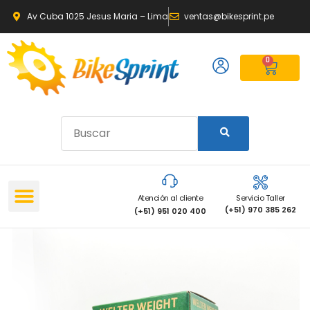
Av Cuba 1025 Jesus Maria – Lima
ventas@bikesprint.pe
0
Atención al cliente
Servicio Taller
(+51) 970 385 262
(+51) 951 020 400