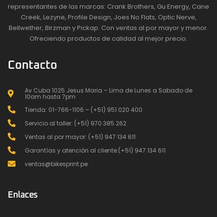
representantes de las marcas: Crank Brothers, Gu Energy, Cane
Creek, Lezyne, Profile Design, Joes No Flats, Optic Nerve,
Bellwether, Birzman y Pickap. Con ventas al por mayor y menor.
Ofreciendo productos de calidad al mejor precio.
Contacto
Av Cuba 1025 Jesus Maria – Lima de Lunes a Sabado de
10am hasta 7pm
Tienda: 01-766-1106 – (+51) 951 020 400
Servicio al taller: (+51) 970 385 262
Ventas al por mayor: (+51) 947 134 611
Garantías y atención al cliente:(+51) 947 134 611
ventas@bikesprint.pe
Enlaces