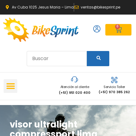
Av Cuba 1025 Jesus Maria – Lima
ventas@bikesprint.pe
0
Atención al cliente
Servicio Taller
(+51) 970 385 262
(+51) 951 020 400
visor ultralight
compressport lima