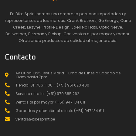
En Bike Sprint somos una empresa peruana importadora y
representantes de las marcas: Crank Brothers, Gu Energy, Cane
Creek, Lezyne, Profile Design, Joes No Flats, Optic Nerve,
Bellwether, Birzman y Pickap. Con ventas al por mayor y menor.
Ofreciendo productos de calidad al mejor precio.
Contacto
Av Cuba 1025 Jesus Maria – Lima de Lunes a Sabado de
10am hasta 7pm
Tienda: 01-766-1106 – (+51) 951 020 400
Servicio al taller: (+51) 970 385 262
Ventas al por mayor: (+51) 947 134 611
Garantías y atención al cliente:(+51) 947 134 611
ventas@bikesprint.pe