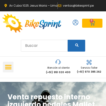
Av Cuba 1025 Jesus Maria – Lima
ventas@bikesprint.pe
0
Atención al cliente
Servicio Taller
(+51) 970 385 262
(+51) 951 020 400
Venta repuesto interno
izquierdo pedales Mallet