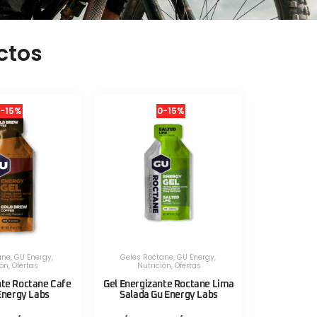
ctos
-15%
0-15%
ane
,
GU Energy
,
Geles Roctane
,
GU Energy
,
ión
,
Ofertas
Nutrición
,
Ofertas
nte Roctane Cafe
Gel Energizante Roctane Lima
Energy Labs
Salada Gu Energy Labs