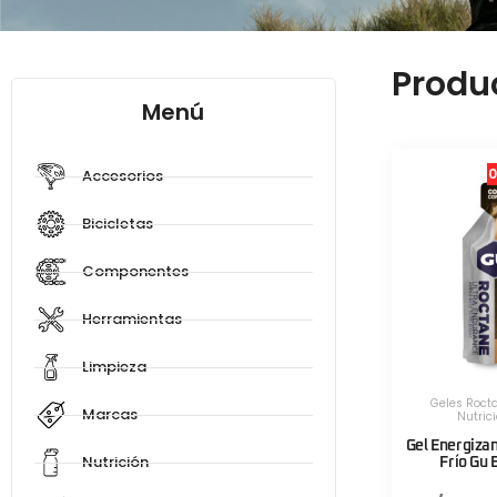
Produ
Menú
0
Accesorios
Bicicletas
Componentes
Herramientas
Limpieza
Geles Roct
Marcas
Nutric
Gel Energiza
Nutrición
Frío Gu 