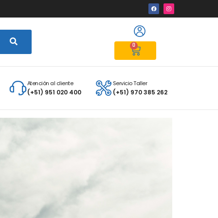
0
Atención al cliente
Servicio Taller
(+51) 951 020 400
(+51) 970 385 262