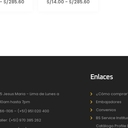
-
S/
285.60
S/
14.00
-
S/
285.60
Enlaces
5 Jesus Maria – Lima de Lunes a
¿Cómo comprar
10am hasta 7pm
Embajadores
Convenios
66-1106 – (+51) 951 020 400
BS Service Instit
aller: (+51) 970 385 262
Catálogo Profile