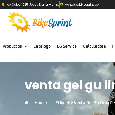
Av Cuba 1025 Jesus Maria – Lima
ventas@bikesprint.pe
Productos
Catalogo
BS Service
Calculadora
F
venta gel gu l
Home
Etiqueta: Venta Gel Gu Lima Pe