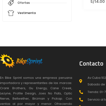
S/
14.00
Ofertas
Vestimenta
Contacto
En Bike Sprint somos una empresa peruana
Av Cuba 102
importadora y representantes de las marcas:
Sabado de 
Crank Brothers, Gu Energy, Cane Creek,
Tienda: 01-7
Lezyne, Profile Design, Joes No Flats, Optic
Nerve, Bellwether, Birzman y Pickap. Con
Servicio al t
ventas al por mayor y menor. Ofreciendo