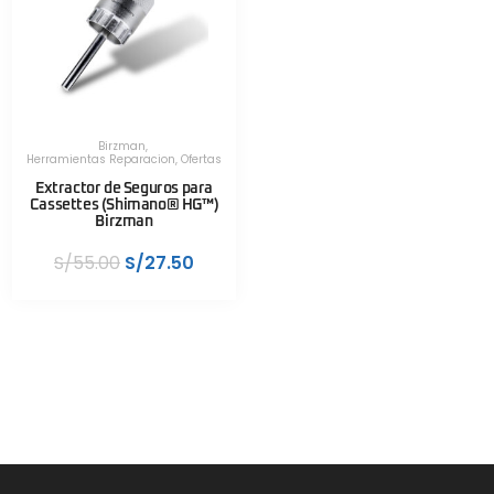
Birzman
,
Herramientas Reparacion
,
Ofertas
Extractor de Seguros para
Cassettes (Shimano® HG™)
Birzman
S/
55.00
S/
27.50