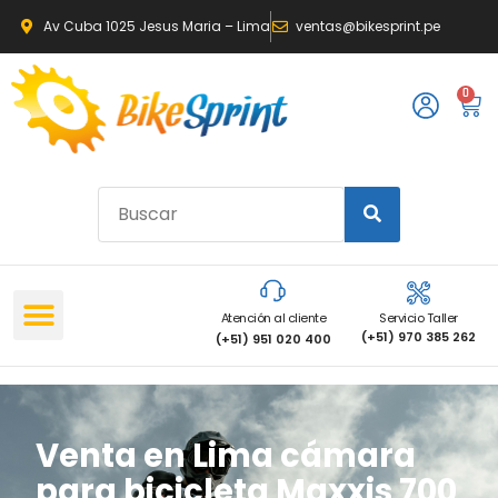
Av Cuba 1025 Jesus Maria – Lima
ventas@bikesprint.pe
0
Atención al cliente
Servicio Taller
(+51) 970 385 262
(+51) 951 020 400
Venta en Lima cámara
para bicicleta Maxxis 700