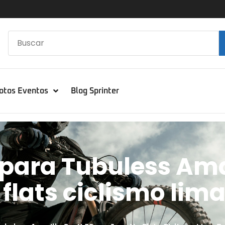
otos Eventos
Blog Sprinter
 para Tubuless Ama
lats ciclismo lima