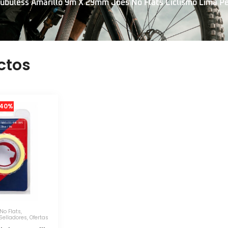
Tubuless Amarillo 9m X 29mm Joes No Flats Ciclismo Lima P
ctos
40%
No Flats
,
Selladores
,
Ofertas