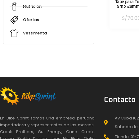
Tape para Tu
Nutrición
9m x 29mm 
S/
70.0
Ofertas
Vestimenta
Contacto
En Bike Sprint somos una empresa peruana
Av Cuba 102
importadora y representantes de las marcas:
Sabado de 
Crank Brothers, Gu Energy, Cane Creek,
Tienda: 01-7
Lezyne, Profile Design, Joes No Flats, Optic