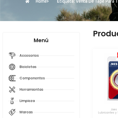
Home
Etiqueta: Venta De Tape Para 
Produ
Menú
Accesorios
Bicicletas
Componentes
Herramientas
Limpieza
Joes 
Marcas
Lubricantes y 