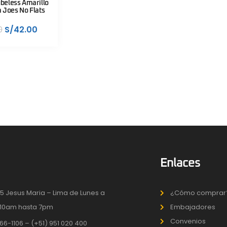
beless Amarillo
Joes No Flats
0
S/
42.00
Enlaces
5 Jesus Maria – Lima de Lunes a
¿Cómo comprar
10am hasta 7pm
Embajadores
Convenios
66-1106 – (+51) 951 020 400