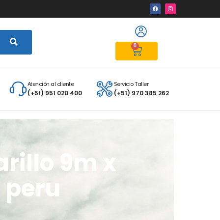
0
Atención al cliente
Servicio Taller
(+51) 951 020 400
(+51) 970 385 262
rillo 9m x
 peru