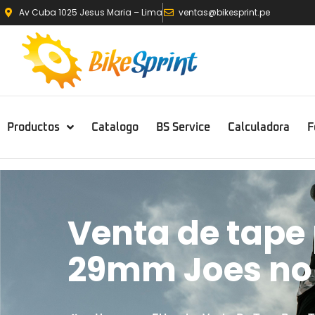
Av Cuba 1025 Jesus Maria – Lima
ventas@bikesprint.pe
Productos
Catalogo
BS Service
Calculadora
F
Venta de tape
29mm Joes no f